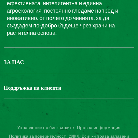
ефективната, интелигентна и единна
агроекология, постоянно гледаме напред и
иновативно, от полето до чинията, за да
създадем по-добро бъдеще чрез храни на
растителна основа.
ЗА НАС
БОНДЮЕЛ ГРУП
ФОНДАЦИЯ LOUIS BONDUELLE
Поддръжка на клиенти
Свържете се с нас
Часті запитання користувачів
Достъпност на уебсайта: не е съвместим
Управление на бисквитките
Правна информация
Политика за поверителност
2018 © Всички права запазени