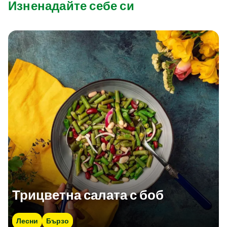
Изненадайте себе си
Трицветна салата с боб
Лесни
Бързо