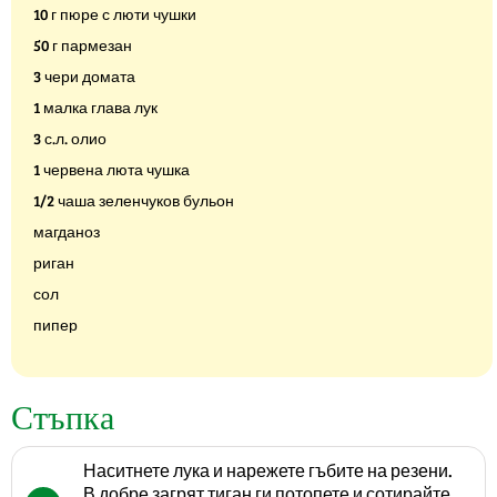
10 г пюре с люти чушки
50 г пармезан
3 чери домата
1 малка глава лук
3 с.л. олио
1 червена люта чушка
1/2 чаша зеленчуков бульон
магданоз
риган
сол
пипер
Стъпка
Наситнете лука и нарежете гъбите на резени.
В добре загрят тиган ги потопете и сотирайте