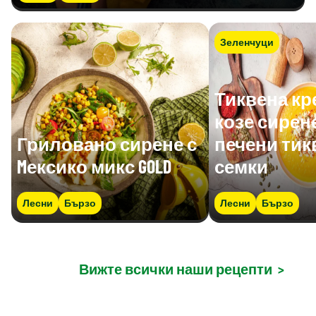
Зеленчуци
Тиквена кр
козе сирен
Гриловано сирене с
печени тик
Mексико микс GOLD
семки
Лесни
Бързо
Лесни
Бързо
Вижте всички наши рецепти
>