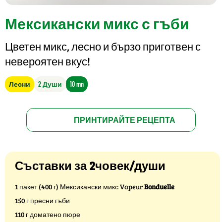
Мексикански микс с гъби
Цветен микс, лесно и бързо приготвен с
невероятен вкус!
Лесни
2 Души
10 mn
ПРИНТИРАЙТЕ РЕЦЕПТА
Съставки за 2човек/души
1 пакет (400 г) Мексикански микс Vapeur
Bonduelle
150 г пресни гъби
110 г доматено пюре