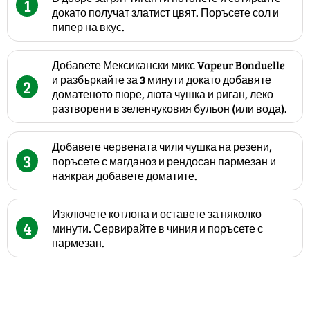
1
докато получат златист цвят. Поръсете сол и
пипер на вкус.
Добавете Мексикански микс Vapeur Bonduelle
и разбъркайте за 3 минути докато добавяте
2
доматеното пюре, люта чушка и риган, леко
разтворени в зеленчуковия бульон (или вода).
Добавете червената чили чушка на резени,
3
поръсете с магданоз и рендосан пармезан и
наякрая добавете доматите.
Изключете котлона и оставете за няколко
4
минути. Сервирайте в чиния и поръсете с
пармезан.