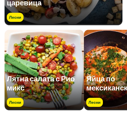
царевица
Лесни
Лятна салата с Рио
Яйца по
микс
мексиканс
Лесни
Лесни