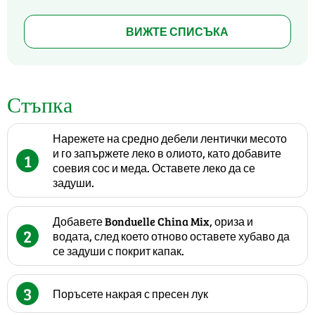
ВИЖТЕ СПИСЪКА
Стъпка
Нарежете на средно дебели лентички месото
и го запържете леко в олиото, като добавите
1
соевия сос и меда. Оставете леко да се
задуши.
Добавете Bonduelle China Mix, ориза и
2
водата, след което отново оставете хубаво да
се задуши с покрит капак.
3
Поръсете накрая с пресен лук