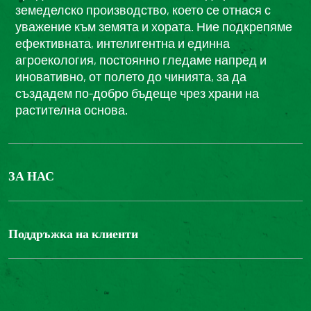
земеделско производство, което се отнася с
уважение към земята и хората. Ние подкрепяме
ефективната, интелигентна и единна
агроекология, постоянно гледаме напред и
иновативно, от полето до чинията, за да
създадем по-добро бъдеще чрез храни на
растителна основа.
ЗА НАС
БОНДЮЕЛ ГРУП
ФОНДАЦИЯ LOUIS BONDUELLE
Поддръжка на клиенти
Свържете се с нас
Часті запитання користувачів
Достъпност на уебсайта: не е съвместим