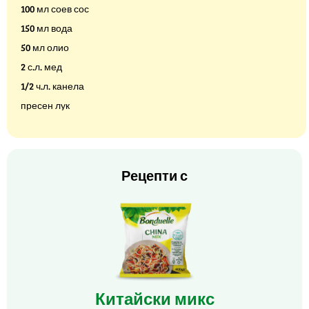
100 мл соев сос
150 мл вода
50 мл олио
2 с.л. мед
1/2 ч.л. канела
пресен лук
Рецепти с
Китайски микс