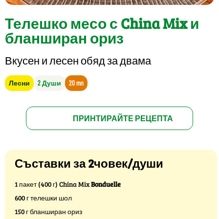
Телешко месо с China Mix и
бланширан ориз
Вкусен и лесен обяд за двама
Лесни
2 Души
20 mn
ПРИНТИРАЙТЕ РЕЦЕПТА
Съставки за 2човек/души
1 пакет (400 г) China Mix
Bonduelle
600 г телешки шол
150 г бланширан ориз