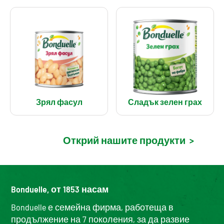
Зрял фасул
Сладък зелен грах
Открий нашите продукти
>
Bonduelle, от 1853 насам
Bonduelle е семейна фирма, работеща в
продължение на 7 поколения, за да развие