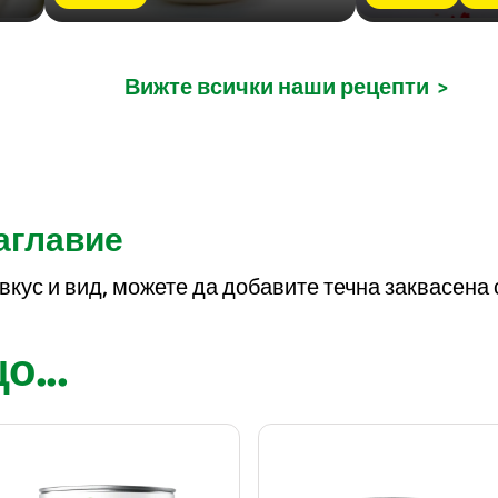
Вижте всички наши рецепти
>
заглавие
 вкус и вид, можете да добавите течна заквасена
...