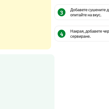
Добавете сушените до
3
опитайте на вкус.
Накрая, добавете чер
4
сервиране.