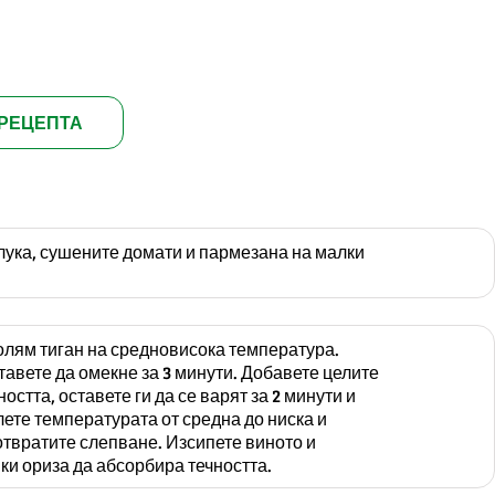
РЕЦЕПТА
лука, сушените домати и пармезана на малки
олям тиган на средновисока температура.
ставете да омекне за 3 минути. Добавете целите
ността, оставете ги да се варят за 2 минути и
ете температурата от средна до ниска и
твратите слепване. Изсипете виното и
ки ориза да абсорбира течността.