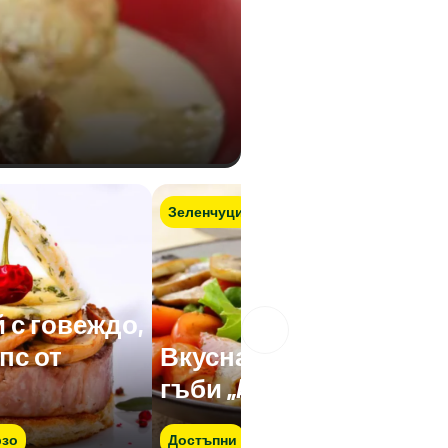
Зеленчуци
с говеждо,
пс от
Вкусна салата с
н
гъби „A la Chef”
зо
Достъпни