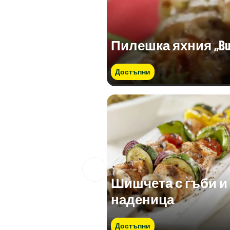
Пилешка яхния „Bur
Достъпни
Шишчета с гъби и
наденица
Достъпни