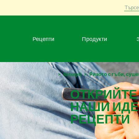
Търсе
Рецепти
Продукти
>
Retsepti
>
Ризото с гъби, суш
ОТКРИЙТЕ
НАШИ ИДЕ
РЕЦЕПТИ