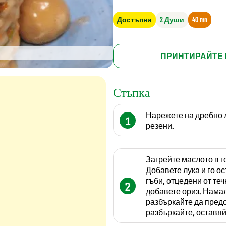
Достъпни
2 Души
40 mn
ПРИНТИРАЙТЕ 
Стъпка
Нарежете на дребно 
1
резени.
Загрейте маслото в г
Добавете лука и го о
гъби, отцедени от теч
2
добавете ориз. Намал
разбъркайте да предо
разбъркайте, оставяй