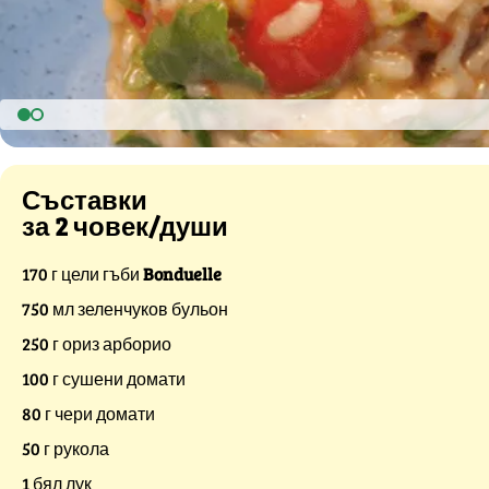
Съставки
за 2 човек/души
170 г цели гъби
Bonduelle
750 мл зеленчуков бульон
250 г ориз арборио
100 г сушени домати
80 г чери домати
50 г рукола
1 бял лук