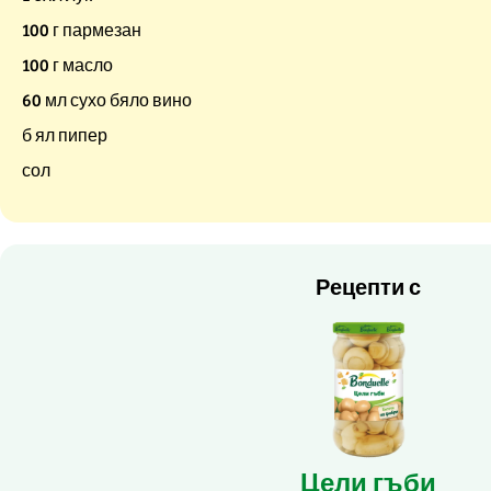
100 г пармезан
100 г масло
60 мл сухо бяло вино
б ял пипер
сол
Рецепти с
Цели гъби