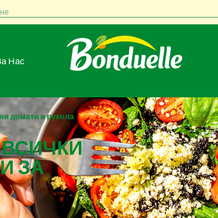
не
За Нас
ени домати и рукола
 ВСИЧКИ
И ЗА