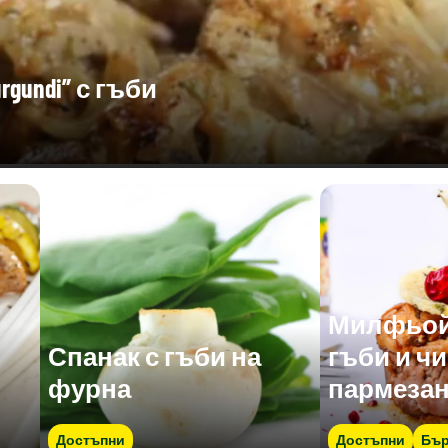
gundi” с гъби
Милфьой 
Спанак с гъби на
гъби и чи
фурна
пармеза
Достъпни
Достъпни
Бър