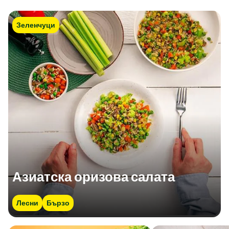
Зеленчуци
Азиатска оризова салата
Лесни
Бързо