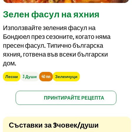
Зелен фасул на яхния
Използвайте зеления фасул на
Бондюел през сезоните, когато няма
пресен фасул. Типично българска
яхния, готвена във всеки български
дом.
Лесни
3 Души
40 mn
Зеленчуци
ПРИНТИРАЙТЕ РЕЦЕПТА
Съставки за 3човек/души