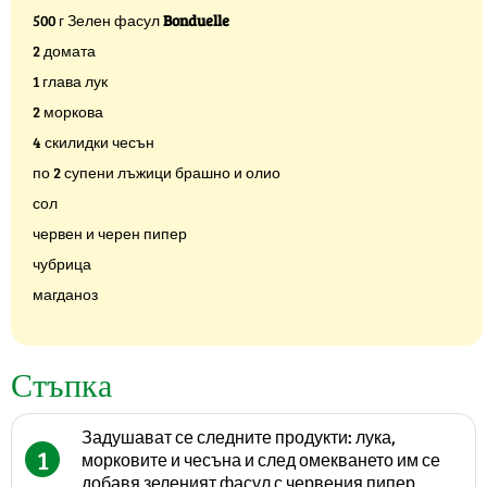
500 г Зелен фасул
Bonduelle
2 домата
1 глава лук
2 моркова
4 скилидки чесън
по 2 супени лъжици брашно и олио
сол
червен и черен пипер
чубрица
магданоз
Стъпка
Задушават се следните продукти: лука,
1
морковите и чесъна и след омекването им се
добавя зеленият фасул с червения пипер.