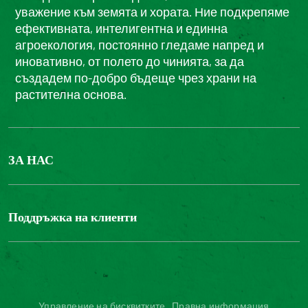
уважение към земята и хората. Ние подкрепяме
ефективната, интелигентна и единна
агроекология, постоянно гледаме напред и
иновативно, от полето до чинията, за да
създадем по-добро бъдеще чрез храни на
растителна основа.
ЗА НАС
БОНДЮЕЛ ГРУП
ФОНДАЦИЯ LOUIS BONDUELLE
Поддръжка на клиенти
Свържете се с нас
Часті запитання користувачів
Достъпност на уебсайта: не е съвместим
Управление на бисквитките
Правна информация