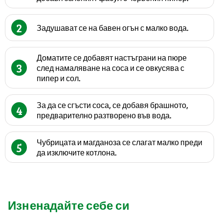
2
Задушават се на бавен огън с малко вода.
Доматите се добавят настъграни на пюре
3
след намаляване на соса и се овкусява с
пипер и сол.
За да се сгъсти соса, се добавя брашното,
4
предварително разтворено във вода.
Чубрицата и магданоза се слагат малко преди
5
да изключите котлона.
Изненадайте себе си