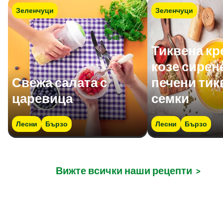
Зеленчуци
Зеленчуци
Тиквена кр
козе сирен
Свежа салата с
печени тик
царевица
семки
Лесни
Бързо
Лесни
Бързо
Вижте всички наши рецепти
>