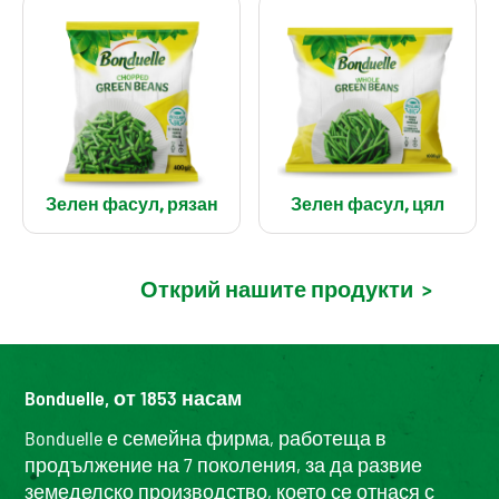
Зелен фасул, рязан
Зелен фасул, цял
Открий нашите продукти
>
Bonduelle, от 1853 насам
Bonduelle е семейна фирма, работеща в
продължение на 7 поколения, за да развие
земеделско производство, което се отнася с