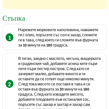
Стъпка
Нарежете морковите наполовина, намажете
ги с олио, поръсете със сол и захар, сложете
1
ги в тава, след което ги сложете във фурната
за 10 минути на 180 градуса.
В тиган, заедно с маслото, чесъна, мащерката
и градинския чай, добавете агнеш ките пъри
пите пъри пестер пестров. След като се
зачервят малко, добавете виното и ги
оставете да се готвят още няколко минути.
2
След това месото се поставя в тава и се
оставя във фурната за 20 минути на 180
градуса. След като извадите месото,
добавете плодовете към останалия сос,
поръсете със захар и захтар и захар сам