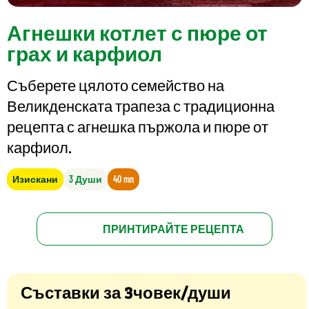
Агнешки котлет с пюре от
грах и карфиол
Съберете цялото семейство на
Великденската трапеза с традиционна
рецепта с агнешка пържола и пюре от
карфиол.
Изискани
3 Души
40 mn
ПРИНТИРАЙТЕ РЕЦЕПТА
Съставки за 3човек/души