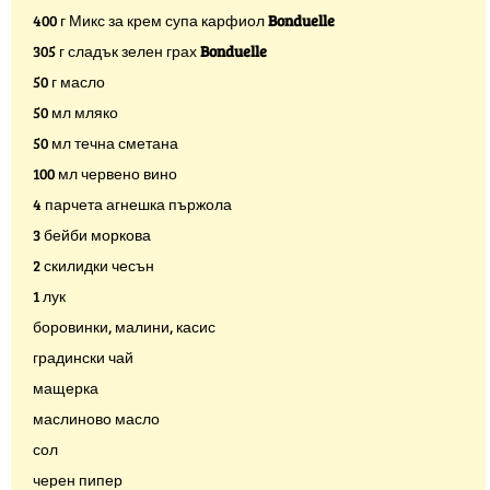
400 г Микс за крем супа карфиол
Bonduelle
305 г сладък зелен грах
Bonduelle
50 г масло
50 мл мляко
50 мл течна сметана
100 мл червено вино
4 парчета агнешка пържола
3 бейби моркова
2 скилидки чесън
1 лук
боровинки, малини, касис
градински чай
мащерка
маслиново масло
сол
черен пипер