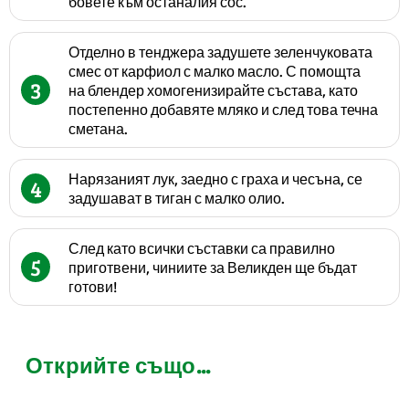
бовете към останалия сос.
Отделно в тенджера задушете зеленчуковата
смес от карфиол с малко масло. С помощта
3
на блендер хомогенизирайте състава, като
постепенно добавяте мляко и след това течна
сметана.
Нарязаният лук, заедно с граха и чесъна, се
4
задушават в тиган с малко олио.
След като всички съставки са правилно
5
приготвени, чиниите за Великден ще бъдат
готови!
Открийте също...