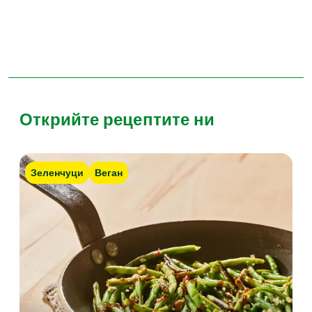
Открийте рецептите ни
Зеленчуци
Веган