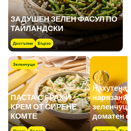
ЗАДУШЕН ЗЕЛЕН ФАСУЛ ПО
ТАЙЛАНДСКИ
Достъпни
Бързо
Зеленчуци
Нахутена 
ПАСТА С ГРАХ И
нарязани 
КРЕМ ОТ СИРЕНЕ
зеленчуци
КОМТЕ
доматен с
Лесни
Бързо
Достъпни
Бърз