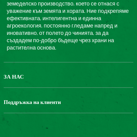
земеделско производство, което се отнася с
уважение към земята и хората. Ние подкрепяме
ефективната, интелигентна и единна
агроекология, постоянно гледаме напред и
иновативно, от полето до чинията, за да
създадем по-добро бъдеще чрез храни на
растителна основа.
ЗА НАС
БОНДЮЕЛ ГРУП
ФОНДАЦИЯ LOUIS BONDUELLE
Поддръжка на клиенти
Свържете се с нас
Часті запитання користувачів
Достъпност на уебсайта: не е съвместим