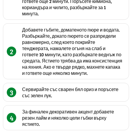
гответе още 2 минути. Поръсете кимиона,
кориандъра и чилито, разбъркайте за 1
минута.
Добавете гъбите, доматеното пюре и водата.
Разбъркайте, докато пюрето се разпредели
равномерно, след което покрийте
тенджерата, намалете огъня на слаб и
2
гответе 10 минути, като разбъркате веднъж по
средата. Ястието трябва да има консистенция
на яхния. Ако е твърде рядко, махнете капака
и гответе още няколко минути.
Сервирайте със сварен бял ориз и поръсете
3
със зелен лук.
За финален декоративен акцент добавете
4
резен лайм и няколко цели гъбки върху
ястието.