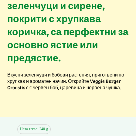
зеленчуци и сирене,
покрити с хрупкава
коричка, са перфектни за
основно ястие или
предястие.
Вкусни зеленчуци и бобови растения, приготвени по
хрупкав и ароматен начин. Открийте Veggie Burger
Croustis с с червен боб, царевица и червена чушка.
Нето тегло: 240 g