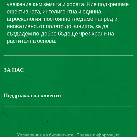
уважение към земята и хората. Ние подкрепяме
ефективната, интелигентна и единна
агроекология, постоянно гледаме напред и
иновативно, от полето до чинията, за да
създадем по-добро бъдеще чрез храни на
растителна основа.
ЗА НАС
БОНДЮЕЛ ГРУП
ФОНДАЦИЯ LOUIS BONDUELLE
Поддръжка на клиенти
Свържете се с нас
Часті запитання користувачів
Достъпност на уебсайта: не е съвместим
Управление на бисквитките
Правна информация