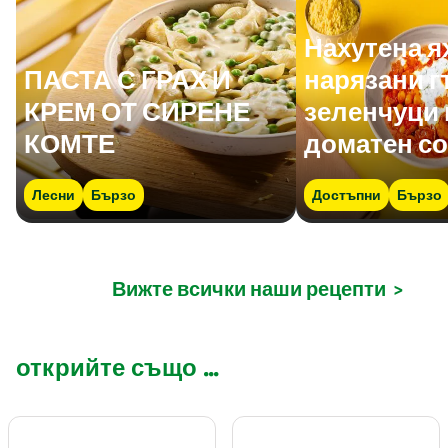
Нахутена я
ПАСТА С ГРАХ И
нарязани г
КРЕМ ОТ СИРЕНЕ
зеленчуци 
КОМТЕ
доматен со
Лесни
Бързо
Достъпни
Бързо
Вижте всички наши рецепти
>
открийте също ...