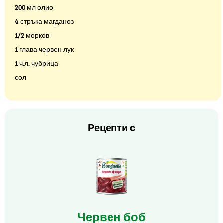
200 мл олио
4 стръка магданоз
1/2 морков
1 глава червен лук
1 ч.л. чубрица
сол
Рецепти с
Червен боб