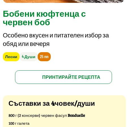
Бобени кюфтенца с
червен боб
Особено вкусен и питателен избор за
обяд или вечеря
Лесни
4 Души
25 mn
ПРИНТИРАЙТЕ РЕЦЕПТА
Съставки за 4човек/души
800 г (2 консерви) червен фасул
Bonduelle
100 г галета