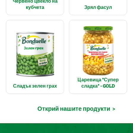
Червено цвекло на
кубчета
Зрял фасул
Царевица "Супер
Сладък зелен грах
сладка" - GOLD
Открий нашите продукти
>