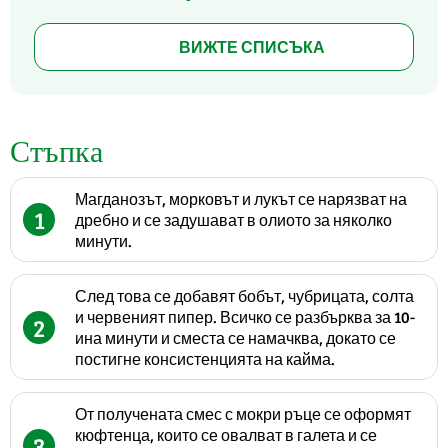
ВИЖТЕ СПИСЪКА
Стъпка
Магданозът, морковът и лукът се нарязват на
1
дребно и се задушават в олиото за няколко
минути.
След това се добавят бобът, чубрицата, солта
и червеният пипер. Всичко се разбърква за 10-
2
ина минути и сместа се намачква, докато се
постигне консистенцията на кайма.
От получената смес с мокри ръце се оформят
кюфтенца, които се овалват в галета и се
3