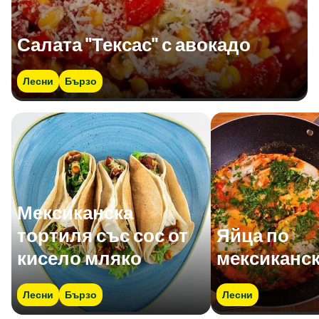
Салата "Тексас" с авокадо
Лесни
Бързо
Мексиканска
тортиля със сос от
Яйца по
кисело мляко
мексиканс
Лесни
Бързо
Лесни