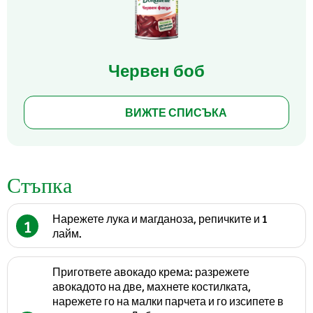
Червен боб
ВИЖТЕ СПИСЪКА
Стъпка
Нарежете лука и магданоза, репичките и 1
1
лайм.
Пригответе авокадо крема: разрежете
авокадото на две, махнете костилката,
нарежете го на малки парчета и го изсипете в