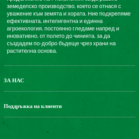
земеделско производство, което се отнася с
уважение към земята и хората. Ние подкрепяме
ефективната, интелигентна и единна
агроекология, постоянно гледаме напред и
иновативно, от полето до чинията, за да
създадем по-добро бъдеще чрез храни на
растителна основа.
ЗА НАС
БОНДЮЕЛ ГРУП
ФОНДАЦИЯ LOUIS BONDUELLE
Поддръжка на клиенти
Свържете се с нас
Часті запитання користувачів
Достъпност на уебсайта: не е съвместим