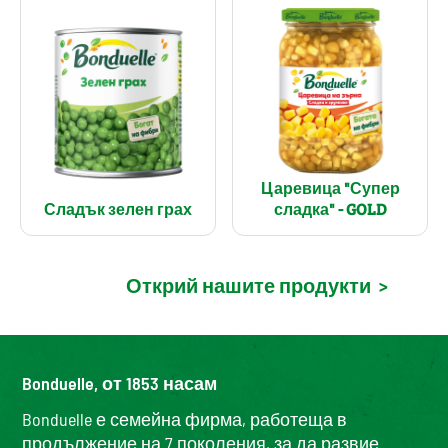
Царевица "Супер
Сладък зелен грах
сладка" - GOLD
Открий нашите продукти
>
Bonduelle, от 1853 насам
Bonduelle е семейна фирма, работеща в
продължение на 7 поколения, за да развие