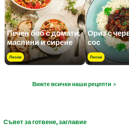
Печен боб с домати,
Ориз с чер
маслини и сирене
сос
Лесни
Лесни
Вижте всички наши рецепти
>
Съвет за готвене, заглавие