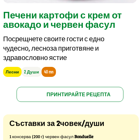
Печени картофи с крем от
авокадо и червен фасул
Посрещнете своите гости с едно
чудесно, лесноза приготвяне и
здравословно ястие
Лесни
2 Души
40 mn
ПРИНТИРАЙТЕ РЕЦЕПТА
Съставки за 2човек/души
1 консерва (200 г) червен фасул
Bonduelle