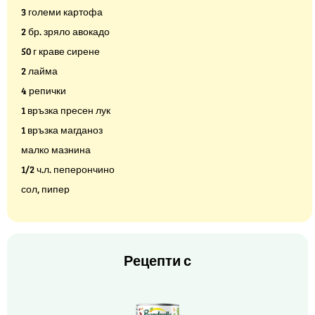
3 големи картофа
2 бр. зряло авокадо
50 г краве сирене
2 лайма
4 репички
1 връзка пресен лук
1 връзка магданоз
малко мазнина
1/2 ч.л. пеперончино
сол, пипер
Рецепти с