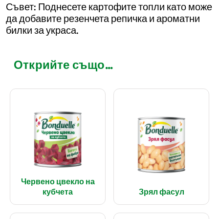
Съвет: Поднесете картофите топли като може
да добавите резенчета репичка и ароматни
билки за украса.
Открийте също...
Червено цвекло на
кубчета
Зрял фасул