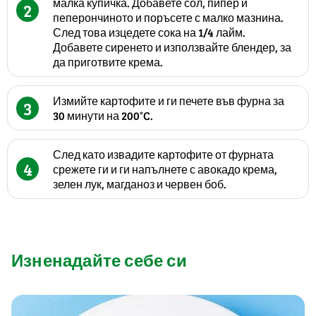
малка купичка. Добавете сол, пипер и
2
пеперончиното и поръсете с малко мазнина.
След това изцедете сока на 1/4 лайм.
Добавете сиренето и използвайте блендер, за
да приготвите крема.
Измийте картофите и ги печете във фурна за
3
30 минути на 200°C.
След като извадите картофите от фурната
4
срежете ги и ги напълнете с авокадо крема,
зелен лук, магданоз и червен боб.
Изненадайте себе си