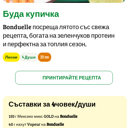
Буда купичка
Bonduelle посреща лятото със свежа
рецепта, богата на зеленчуков протеин
и перфектна за топлия сезон.
Лесни
4 Души
20 mn
ПРИНТИРАЙТЕ РЕЦЕПТА
Съставки за 4човек/души
150 г Мексико микс GOLD на
Bonduelle
40 г нахут Vapeur на
Bonduelle