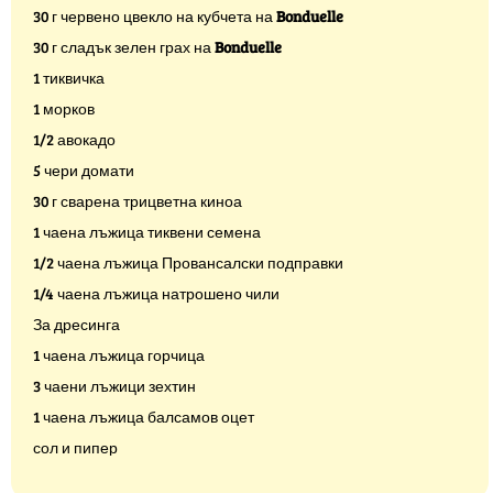
30 г червено цвекло на кубчета на
Bonduelle
30 г сладък зелен грах на
Bonduelle
1 тиквичка
1 морков
1/2 авокадо
5 чери домати
30 г сварена трицветна киноа
1 чаена лъжица тиквени семена
1/2 чаена лъжица Провансалски подправки
1/4 чаена лъжица натрошено чили
За дресинга
1 чаена лъжица горчица
3 чаени лъжици зехтин
1 чаена лъжица балсамов оцет
сол и пипер