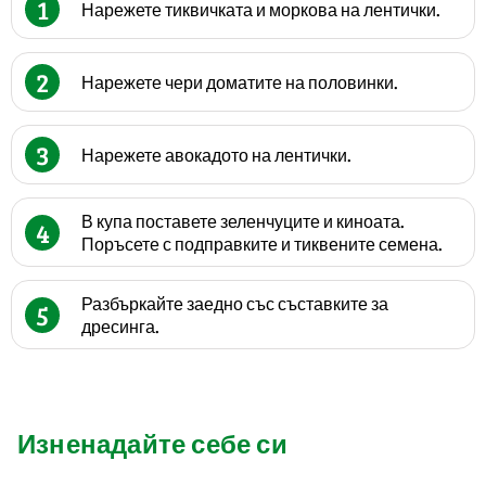
1
Нарежете тиквичката и моркова на лентички.
2
Нарежете чери доматите на половинки.
3
Нарежете авокадото на лентички.
В купа поставете зеленчуците и киноата.
4
Поръсете с подправките и тиквените семена.
Разбъркайте заедно със съставките за
5
дресинга.
Изненадайте себе си