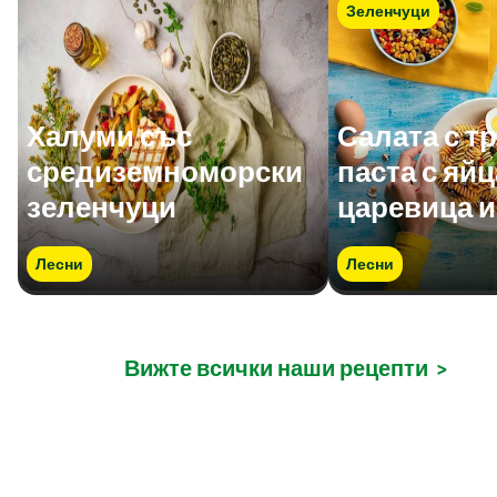
Зеленчуци
Халуми със
Салата с т
средиземноморски
паста с яйц
зеленчуци
царевица 
Лесни
Лесни
Вижте всички наши рецепти
>