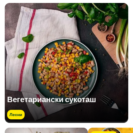
Вегетариански сукоташ
Лесни