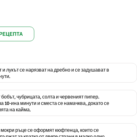
РЕЦЕПТА
 и лукът се нарязват на дребно и се задушават в
нути.
 бобът, чубрицата, солта и червеният пипер.
за 10-ина минути и сместа се намачква, докато се
ята на кайма.
 мокри ръце се оформят кюфтенца, които се
 пържат за кратко от двете страни в малко олио.