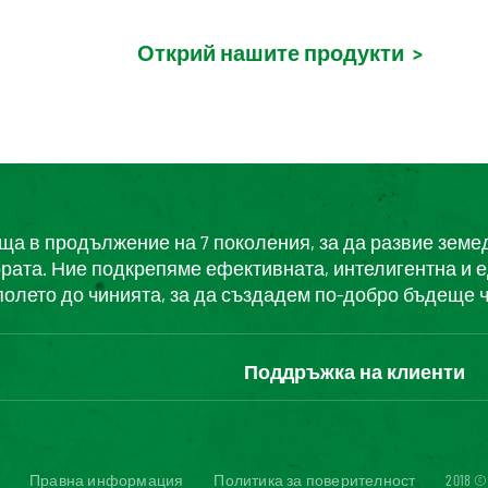
Открий нашите продукти
>
еща в продължение на 7 поколения, за да развие земе
ората. Ние подкрепяме ефективната, интелигентна и 
полето до чинията, за да създадем по-добро бъдеще ч
Поддръжка на клиенти
Свържете се с нас
Часті запитання користува
Достъпност на уебсайта: н
Правна информация
Политика за поверителност
2018 