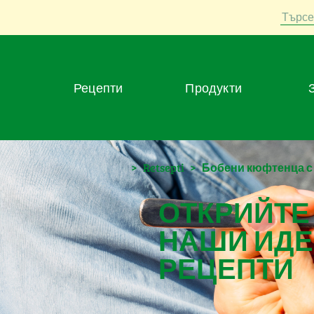
Търсе
Рецепти
Продукти
>
Retsepti
>
Бобени кюфтенца с
ОТКРИЙТЕ
НАШИ ИДЕ
РЕЦЕПТИ