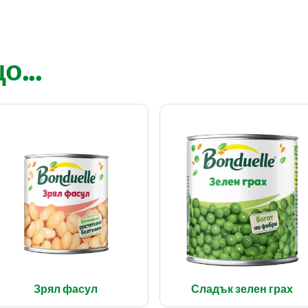
...
Зрял фасул
Сладък зелен грах