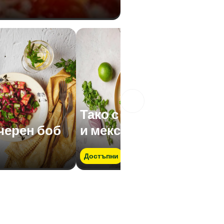
Тако с пуешка кайма
 черен боб
и мексикански микс
Достъпни