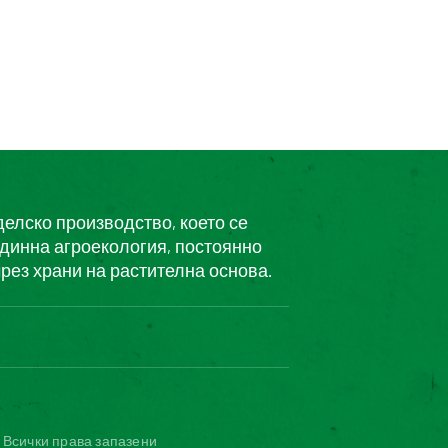
делско производство, което се
единна агроекология, постоянно
рез храни на растителна основа.
чів
е е съвместим
© Всички права запазени