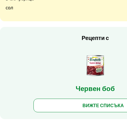
сол
Рецепти с
Червен боб
ВИЖТЕ СПИСЪКА