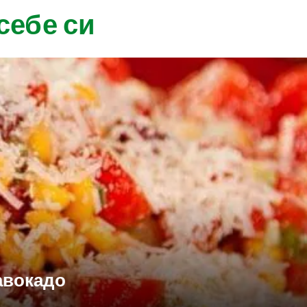
себе си
 авокадо