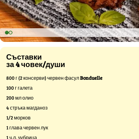
Съставки
за 4 човек/души
800 г (2 консерви) червен фасул
Bonduelle
100 г галета
200 мл олио
4 стръка магданоз
1/2 морков
1 глава червен лук
1 ч.л. чубрица