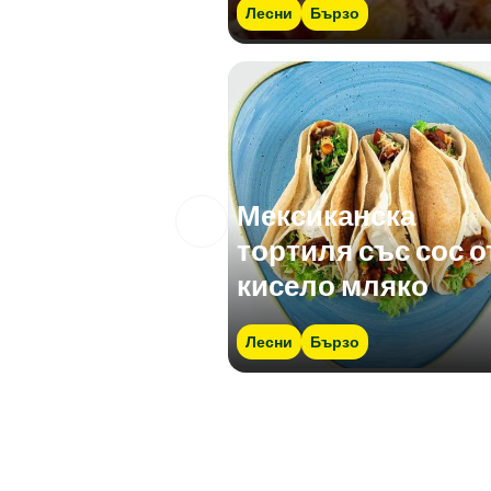
Лесни
Бързо
Мексиканска
тортиля със сос о
кисело мляко
Лесни
Бързо