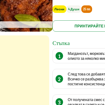
Лесни
4 Души
25 mn
ПРИНТИРАЙТЕ 
Стъпка
Магданозът, морковът
1
олиото за няколко ми
След това се добавят
2
Всичко се разбърква 
постигне консистенци
От получената смес с
3
овалват в галета и се