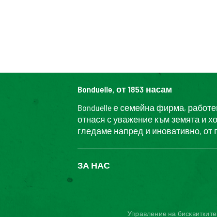
Bonduelle, от 1853 насам
Bonduelle е семейна фирма, работ
отнася с уважение към земята и х
гледаме напред и иновативно, от 
ЗА НАС
БОНДЮЕЛ ГРУП
ФОНДАЦИЯ LOUIS BONDUELLE
Управление на бисквитките