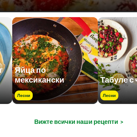
т
Яйца по
мексикански
Табуле с
Лесни
Лесни
Вижте всички наши рецепти
>