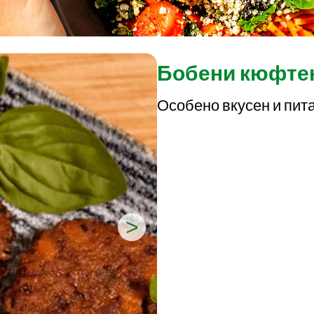
Бобени кюфтен
Особено вкусен и пита
>