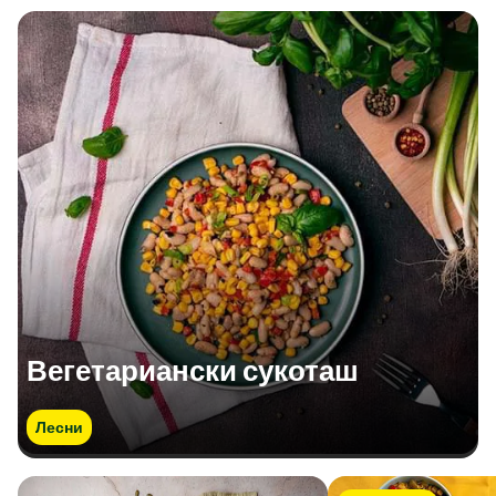
Вегетариански сукоташ
Лесни