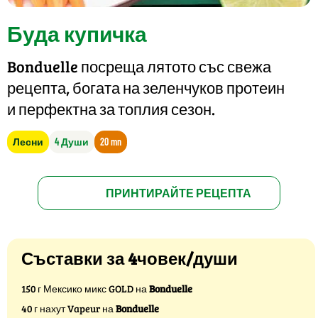
Буда купичка
Bonduelle посреща лятото със свежа
рецепта, богата на зеленчуков протеин
и перфектна за топлия сезон.
Лесни
4 Души
20 mn
ПРИНТИРАЙТЕ РЕЦЕПТА
Съставки за 4човек/души
150 г Мексико микс GOLD на
Bonduelle
40 г нахут Vapeur на
Bonduelle