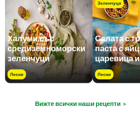
Зеленчуци
Халуми със
Салата с т
средиземноморски
паста с яйц
зеленчуци
царевица 
Лесни
Лесни
Вижте всички наши рецепти
>