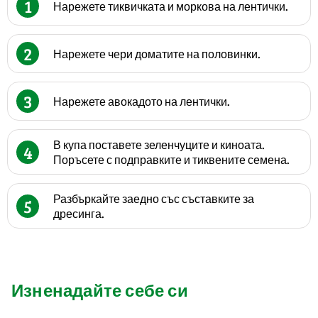
1
Нарежете тиквичката и моркова на лентички.
2
Нарежете чери доматите на половинки.
3
Нарежете авокадото на лентички.
В купа поставете зеленчуците и киноата.
4
Поръсете с подправките и тиквените семена.
Разбъркайте заедно със съставките за
5
дресинга.
Изненадайте себе си