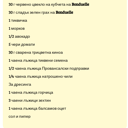
30 г червено цвекло на кубчета на
Bonduelle
30 г сладък зелен грах на
Bonduelle
1 тиквичка
1 морков
1/2 авокадо
5 чери домати
30 г сварена трицветна киноа
1 чаена лъжица тиквени семена
1/2 чаена лъжица Провансалски подправки
1/4 чаена лъжица натрошено чили
За дресинга
1 чаена лъжица горчица
3 чаени лъжици зехтин
1 чаена лъжица балсамов оцет
сол и пипер