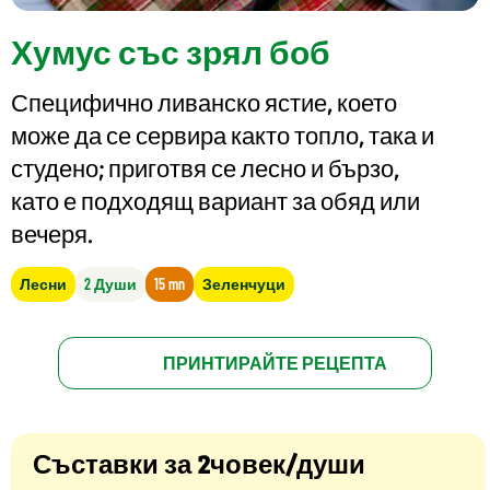
Хумус със зрял боб
Специфично ливанско ястие, което
може да се сервира както топло, така и
студено; приготвя се лесно и бързо,
като е подходящ вариант за обяд или
вечеря.
Лесни
2 Души
15 mn
Зеленчуци
ПРИНТИРАЙТЕ РЕЦЕПТА
Съставки за 2човек/души