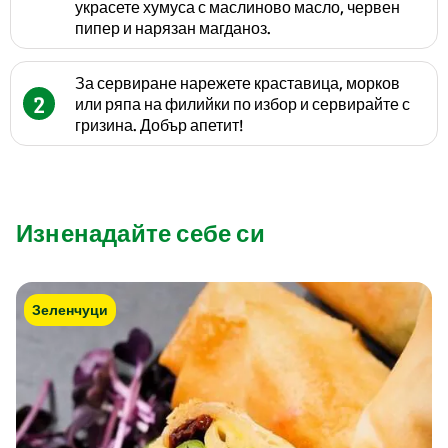
украсете хумуса с маслиново масло, червен
пипер и нарязан магданоз.
За сервиране нарежете краставица, морков
2
или ряпа на филийки по избор и сервирайте с
гризина. Добър апетит!
Изненадайте себе си
Зеленчуци