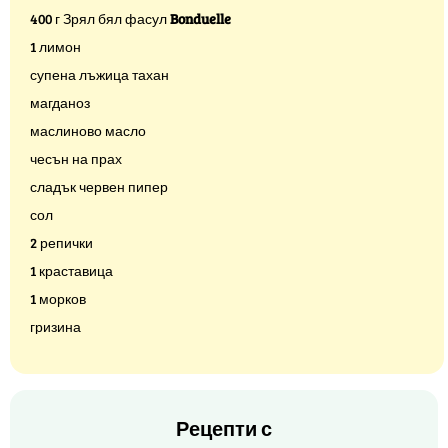
400 г Зрял бял фасул
Bonduelle
1 лимон
супена лъжица тахан
магданоз
маслиново масло
чесън на прах
сладък червен пипер
сол
2 репички
1 краставица
1 морков
гризина
Рецепти с