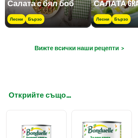
Салата с бял боб
САЛАТА GRA
Лесни
Бързо
Лесни
Бързо
Вижте всички наши рецепти
>
Открийте също...