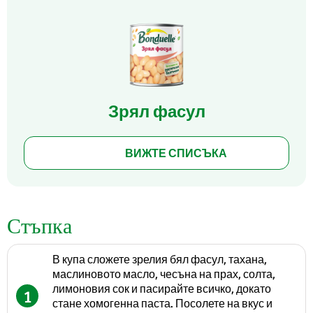
Зрял фасул
ВИЖТЕ СПИСЪКА
Стъпка
В купа сложете зрелия бял фасул, тахана,
маслиновото масло, чесъна на прах, солта,
лимоновия сок и пасирайте всичко, докато
1
стане хомогенна паста. Посолете на вкус и