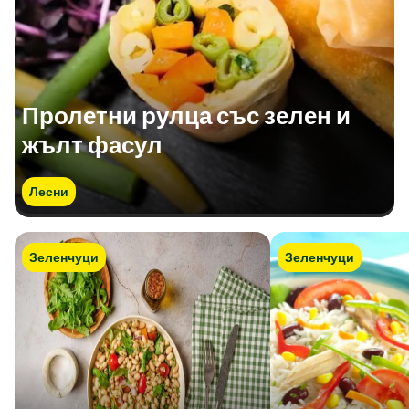
Пролетни рулца със зелен и
жълт фасул
Лесни
Зеленчуци
Зеленчуци