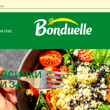
не
За Нас
 ВСИЧКИ
И ЗА