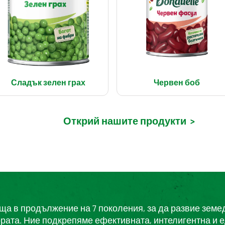
Сладък зелен грах
Червен боб
Открий нашите продукти
>
еща в продължение на 7 поколения, за да развие земе
ората. Ние подкрепяме ефективната, интелигентна и 