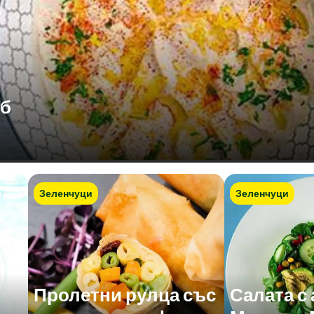
об
Зеленчуци
Зеленчуци
Пролетни рулца със
Салата с