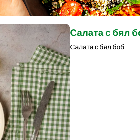
Салата с бял б
Салата с бял боб