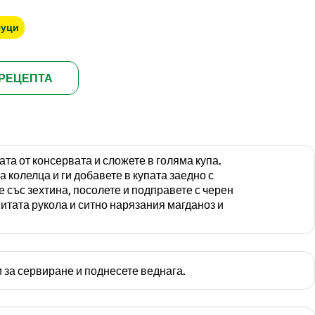
чуци
РЕЦЕПТА
ата от консервата и сложете в голяма купа.
 колелца и ги добавете в купата заедно с
е със зехтина, посолете и подправете с черен
итата рукола и ситно нарязания магданоз и
и за сервиране и поднесете веднага.