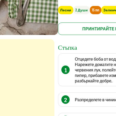
Лесни
2 Души
15 mn
Зелен
ПРИНТИРАЙТЕ 
Стъпка
Отцедете боба от вод
Нарежете доматите на
1
червения лук. полейт
пипер, прибавете изм
разбъркайте добре.
2
Разпределете в чини