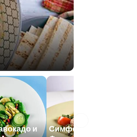
 авокадо и
Симфония от зелен