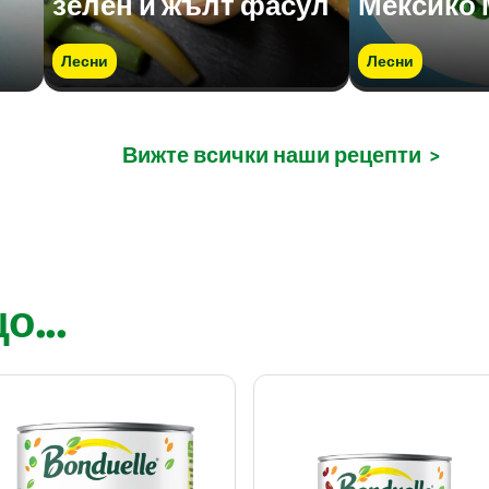
зелен и жълт фасул
Мексико 
Лесни
Лесни
Вижте всички наши рецепти
>
...