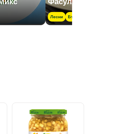
Микс
Фасул и риба тон
Лесни
Бързо