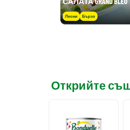
САЛАТА GRAND BLEU
Лесни
Бързо
Открийте също