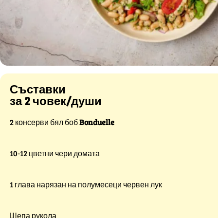
Съставки
за 2 човек/души
2 консерви бял боб
Bonduelle
10-12 цветни чери домата
1 глава нарязан на полумесеци червен лук
Шепа рукола