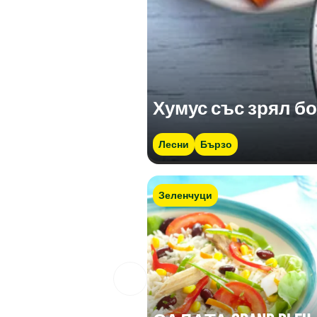
Хумус със зрял б
Лесни
Бързо
Зеленчуци