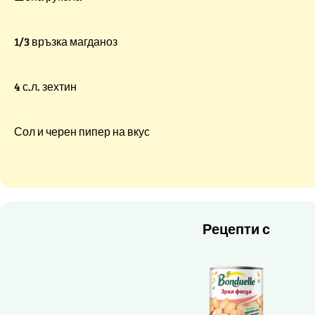
1/3 връзка магданоз
4 с.л. зехтин
Сол и черен пипер на вкус
Рецепти с