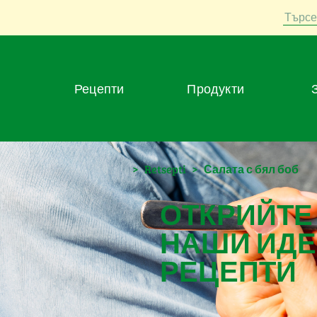
Търсе
Рецепти
Продукти
>
Retsepti
>
Салата с бял боб
ОТКРИЙТЕ
НАШИ ИДЕ
РЕЦЕПТИ