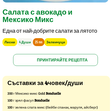
Салата с авокадо и
Мексико Микс
Една от най-добрите салати за лятото
Лесни
4 Души
25 mn
Зеленчуци
ПРИНТИРАЙТЕ РЕЦЕПТА
Съставки за 4човек/души
200 г Мексико микс Gold
Bonduelle
100 г зрял фасул
Bonduelle
100 г зелена слата микс (бейби спанак, маруля, айсберг)