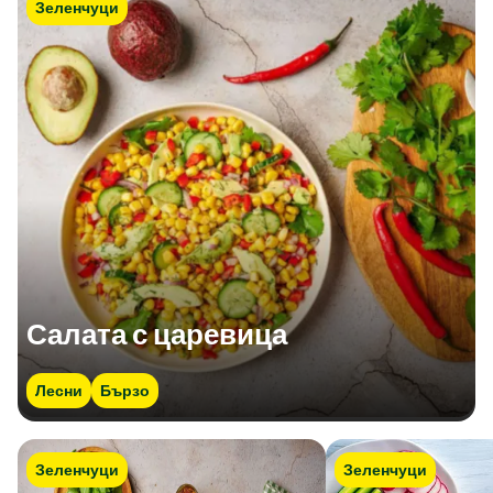
Зеленчуци
Салата с царевица
Лесни
Бързо
Зеленчуци
Зеленчуци