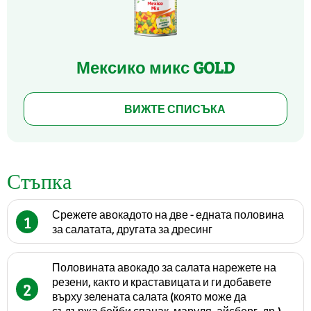
Мексико микс GOLD
ВИЖТЕ СПИСЪКА
Стъпка
Срежете авокадото на две - едната половина
1
за салатата, другата за дресинг
Половината авокадо за салата нарежете на
резени, както и краставицата и ги добавете
2
върху зелената салата (която може да
съдържа бейби спанак, маруля, айсберг, др.)