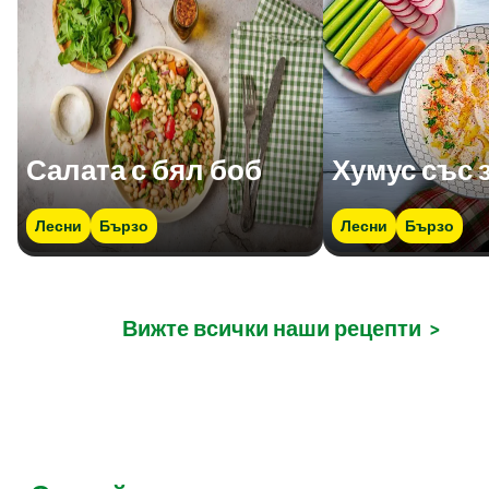
Салата с бял боб
Хумус със 
Лесни
Бързо
Лесни
Бързо
Вижте всички наши рецепти
>