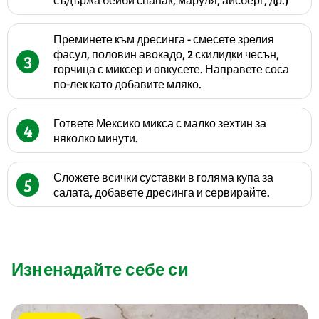
Преминете към дресинга - смесете зрелия
фасул, половин авокадо, 2 скилидки чесън,
3
горчица с миксер и овкусете. Направете соса
по-лек като добавите мляко.
Гответе Мексико микса с малко зехтин за
4
няколко минути.
Сложете всички суставки в голяма купа за
5
салата, добавете дресинга и сервирайте.
Изненадайте себе си