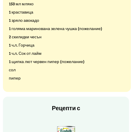
150 мл мляко
1 краставица
1 зряло авокадо
1 голяма маринована зелена чушка (пожелание)
2 скилидки чесън
1 ч.л. Горчица
1 ч.л. Сок от лайм
1 щипка лют червен пипер (пожелание)
сол
пипер
Рецепти с