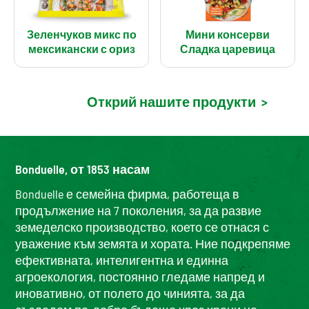
Зеленчуков микс по
Мини консерви
мексикански с ориз
Сладка царевица
Открий нашите продукти
>
Bonduelle, от 1853 насам
Bonduelle е семейна фирма, работеща в
продължение на 7 поколения, за да развие
земеделско производство, което се отнася с
уважение към земята и хората. Ние подкрепяме
ефективната, интелигентна и единна
агроекология, постоянно гледаме напред и
иновативно, от полето до чинията, за да