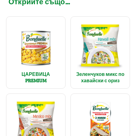
Открийте също...
ЦАРЕВИЦА
Зеленчуков микс по
PREMIUM
хавайски с ориз