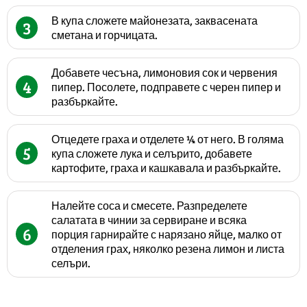
В купа сложете майонезата, заквасената
3
сметана и горчицата.
Добавете чесъна, лимоновия сок и червения
4
пипер. Посолете, подправете с черен пипер и
разбъркайте.
Отцедете граха и отделете ¼ от него. В голяма
5
купа сложете лука и селърито, добавете
картофите, граха и кашкавала и разбъркайте.
Налейте соса и смесете. Разпределете
салатата в чинии за сервиране и всяка
6
порция гарнирайте с нарязано яйце, малко от
отделения грах, няколко резена лимон и листа
селъри.