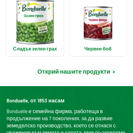
Сладък зелен грах
Червен боб
Открий нашите продукти
>
Bonduelle, от 1853 насам
Bonduelle е семейна фирма, работеща в
продължение на 7 поколения, за да развие
земеделско производство, което се отнася с
уважение към земята и хората. Ние подкрепяме