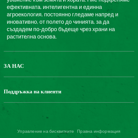
ефективната, интелигентна и единна
агроекология, постоянно гледаме напред и
иновативно, от полето до чинията, за да
създадем по-добро бъдеще чрез храни на
растителна основа.
ЗА НАС
БОНДЮЕЛ ГРУП
ФОНДАЦИЯ LOUIS BONDUELLE
Поддръжка на клиенти
Свържете се с нас
Часті запитання користувачів
Достъпност на уебсайта: не е съвместим
Управление на бисквитките
Правна информация