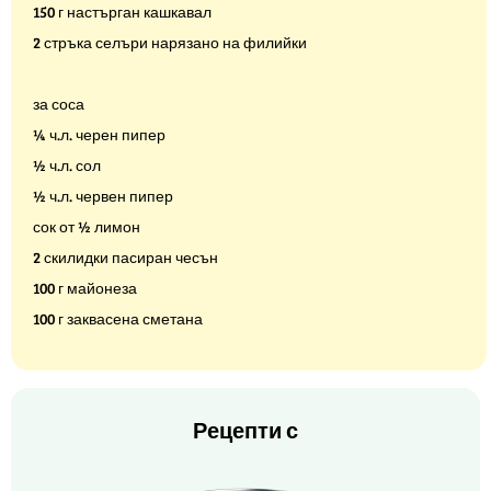
150 г настърган кашкавал
2 стръка селъри нарязано на филийки
за соса
¼ ч.л. черен пипер
½ ч.л. сол
½ ч.л. червен пипер
сок от ½ лимон
2 скилидки пасиран чесън
100 г майонеза
100 г заквасена сметана
Рецепти с