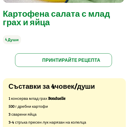
Картофена салата с млад
грах и яйца
4 Души
ПРИНТИРАЙТЕ РЕЦЕПТА
Съставки за 4човек/души
1 консерва млад грах
Bonduelle
500 г дребни картофи
3 сварени яйца
3-4 стръка пресен лук нарязан на колелца