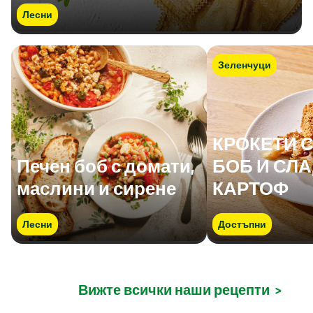
Лесни
Зеленчуци
КРОКЕТИ 
Печен боб с домати,
БОБ И СЛ
маслини и сирене
КАРТОФ
Лесни
Достъпни
Вижте всички наши рецепти
>