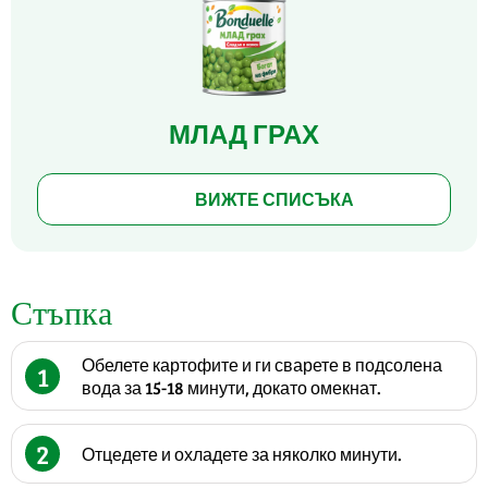
МЛАД ГРАХ
ВИЖТЕ СПИСЪКА
Стъпка
Обелете картофите и ги сварете в подсолена
1
вода за 15-18 минути, докато омекнат.
2
Отцедете и охладете за няколко минути.