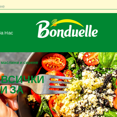
не
За Нас
, маслини и сирене
 ВСИЧКИ
И ЗА