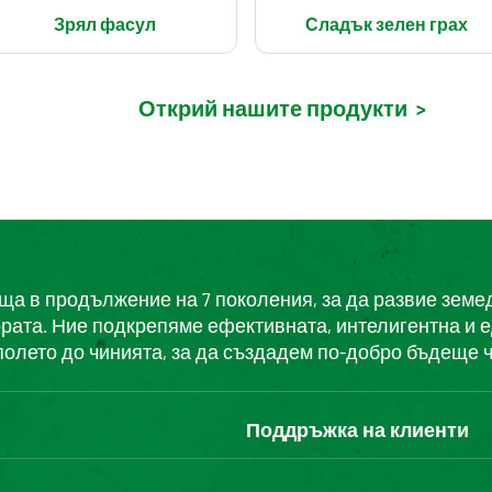
Зрял фасул
Сладък зелен грах
Открий нашите продукти
>
еща в продължение на 7 поколения, за да развие земе
ората. Ние подкрепяме ефективната, интелигентна и 
полето до чинията, за да създадем по-добро бъдеще ч
Поддръжка на клиенти
Свържете се с нас