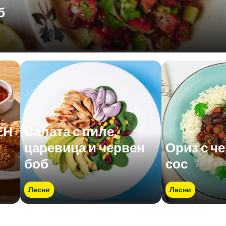
б
ЕН
Салата с пиле,
царевица и червен
Ориз с че
боб
сос
Лесни
Лесни