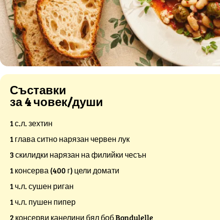
Съставки
за 4 човек/души
1 с.л. зехтин
1 глава ситно нарязан червен лук
3 скилидки нарязан на филийки чесън
1 консерва (400 г) цели домати
1 ч.л. сушен риган
1 ч.л. пушен пипер
2 консерви канелини бял боб Bondulelle