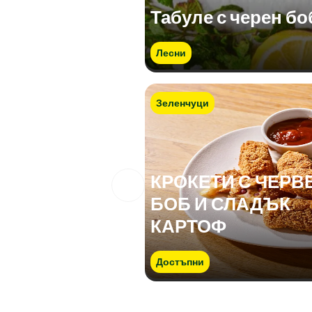
Табуле с черен бо
Лесни
Зеленчуци
КРОКЕТИ С ЧЕРВ
БОБ И СЛАДЪК
КАРТОФ
Достъпни