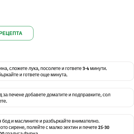
РЕЦЕПТА
ина, сложете лука, посолете и гответе 3-4 минути.
ъркайте и гответе още минута.
д за печене добавете доматите и подправките, сол
ете.
 бод и маслините и разбъркайте внимателно.
то сирене, полейте с малко зехтин и печете 25-30
200 градуса фурна.