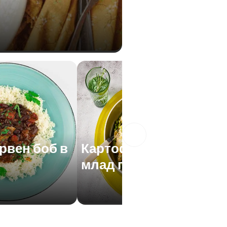
рвен боб в
Картофена салата с
млад грах и яйца