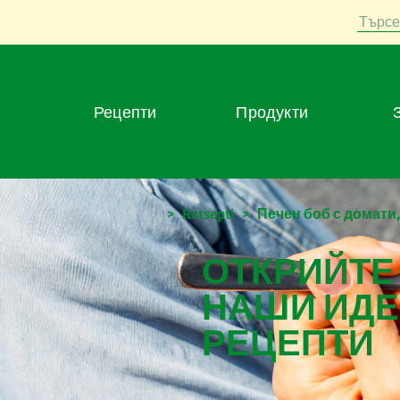
Търсе
Рецепти
Продукти
>
Retsepti
>
Печен боб с домати
ОТКРИЙТЕ
НАШИ ИДЕ
РЕЦЕПТИ