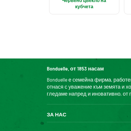
Червено цвекло на
кубчета
Bonduelle, от 1853 насам
Bonduelle е семейна фирма, работ
отнася с уважение към земята и х
гледаме напред и иновативно, от 
ЗА НАС
БОНДЮЕЛ ГРУП