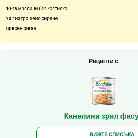
10-15 маслини без костилка
70 г натрошено сирене
пресен риган
Рецепти с
Канелини зрял фас
ВИЖТЕ СПИСЪКА