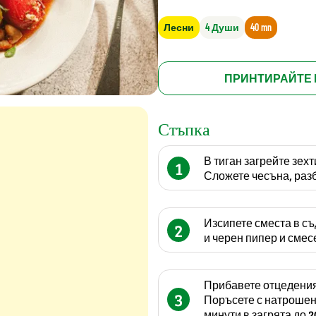
Лесни
4 Души
40 mn
ПРИНТИРАЙТЕ 
Стъпка
В тиган загрейте зехт
1
Сложете чесъна, разб
Изсипете сместа в съ
2
и черен пипер и смес
Прибавете отцедения
3
Поръсете с натрошено
минути в загрята до 