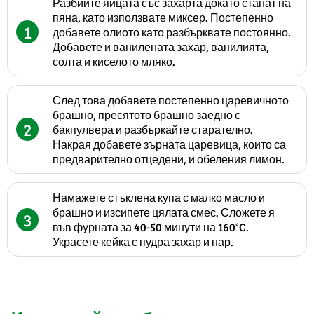
Разбийте яйцата със захарта докато станат на
пяна, като използвате миксер. Постепенно
1
добавете олиото като разбърквате постоянно.
Добавете и ванилената захар, ванилията,
солта и киселото мляко.
След това добавете постепенно царевичното
брашно, пресятото брашно заедно с
2
бакпулвера и разбъркайте старателно.
Накрая добавете зърната царевица, които са
предварително отцедени, и обеления лимон.
Намажете стъклена купа с малко масло и
брашно и изсипете цялата смес. Сложете я
3
във фурната за 40-50 минути на 160°C.
Украсете кейка с пудра захар и нар.