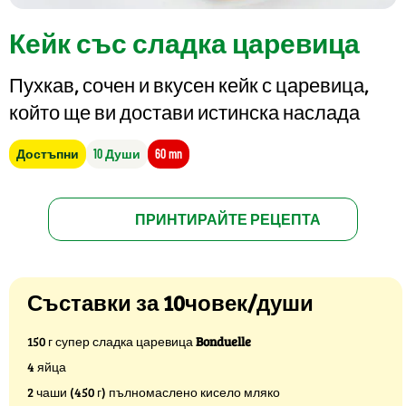
Кейк със сладка царевица
Пухкав, сочен и вкусен кейк с царевица,
който ще ви достави истинска наслада
Достъпни
10 Души
60 mn
ПРИНТИРАЙТЕ РЕЦЕПТА
Съставки за 10човек/души
150 г супер сладка царевица
Bonduelle
4 яйца
2 чаши (450 г) пълномаслено кисело мляко