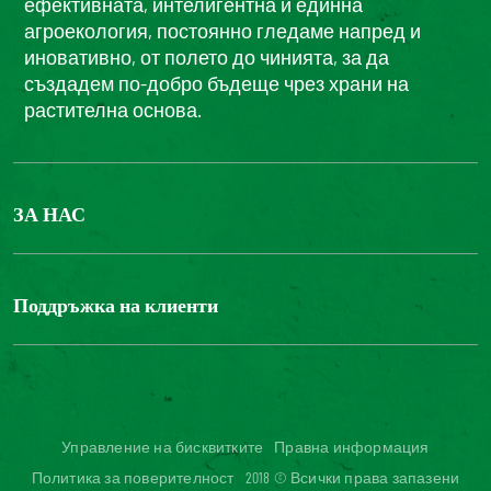
ефективната, интелигентна и единна
агроекология, постоянно гледаме напред и
иновативно, от полето до чинията, за да
създадем по-добро бъдеще чрез храни на
растителна основа.
ЗА НАС
БОНДЮЕЛ ГРУП
ФОНДАЦИЯ LOUIS BONDUELLE
Поддръжка на клиенти
Свържете се с нас
Часті запитання користувачів
Достъпност на уебсайта: не е съвместим
Управление на бисквитките
Правна информация
Политика за поверителност
2018 © Всички права запазени