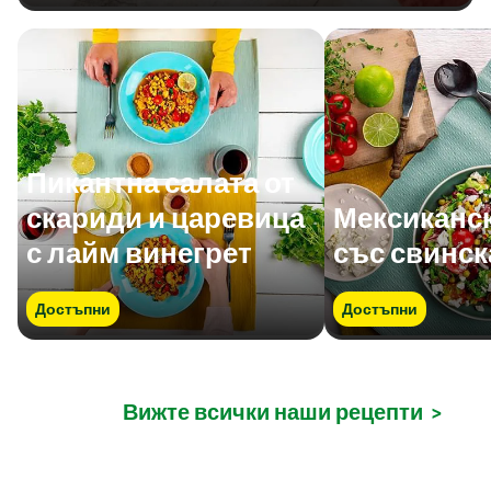
Пикантна салата от
скариди и царевица
Мексиканск
с лайм винегрет
със свинск
Достъпни
Достъпни
Вижте всички наши рецепти
>