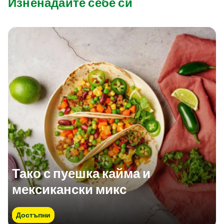
Изненадайте себе си
Тако с пуешка кайма и
мексикански микс
Достъпни