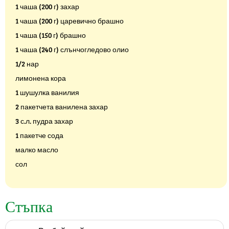
1 чаша (200 г) захар
1 чаша (200 г) царевично брашно
1 чаша (150 г) брашно
1 чаша (240 г) слънчогледово олио
1/2 нар
лимонена кора
1 шушулка ванилия
2 пакетчета ванилена захар
3 с.л. пудра захар
1 пакетче сода
малко масло
сол
Стъпка