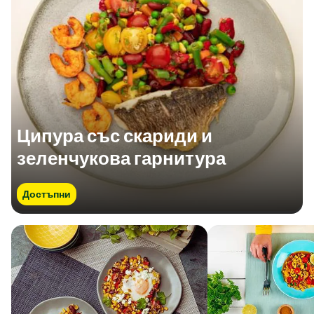
Ципура със скариди и
зеленчукова гарнитура
Достъпни