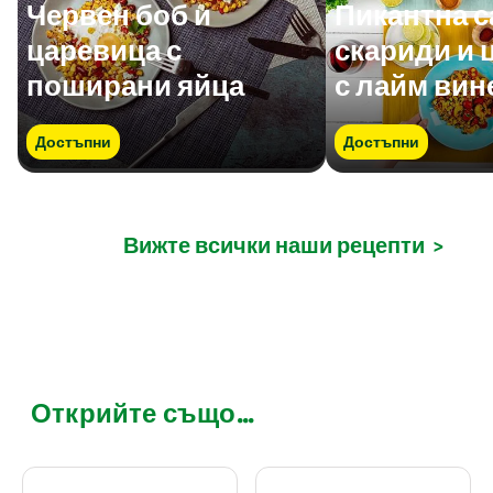
Червен боб и
Пикантна с
царевица с
скариди и 
поширани яйца
с лайм вин
Достъпни
Достъпни
Вижте всички наши рецепти
>
Открийте също...