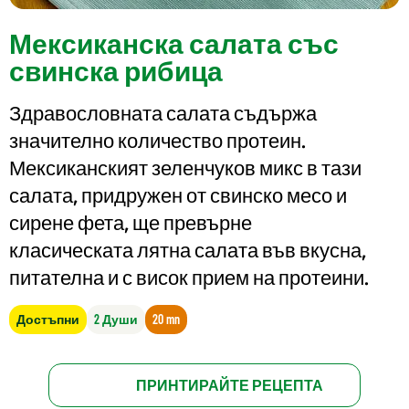
Мексиканска салата със
свинска рибица
Здравословната салата съдържа
значително количество протеин.
Мексиканският зеленчуков микс в тази
салата, придружен от свинско месо и
сирене фета, ще превърне
класическата лятна салата във вкусна,
питателна и с висок прием на протеини.
Достъпни
2 Души
20 mn
ПРИНТИРАЙТЕ РЕЦЕПТА