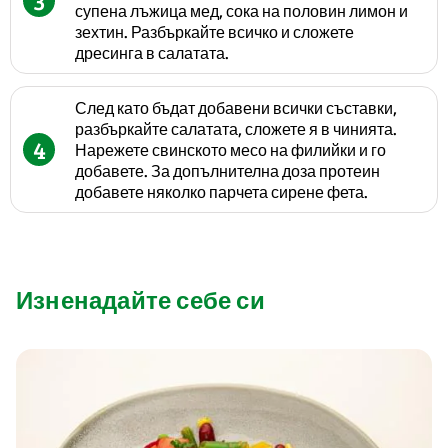
3
супена лъжица мед, сока на половин лимон и
зехтин. Разбъркайте всичко и сложете
дресинга в салатата.
След като бъдат добавени всички съставки,
разбъркайте салатата, сложете я в чинията.
4
Нарежете свинското месо на филийки и го
добавете. За допълнителна доза протеин
добавете няколко парчета сирене фета.
Изненадайте себе си