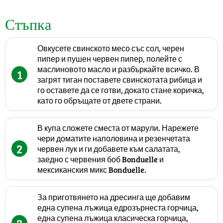
Стъпка
Овкусете свинското месо със сол, черен
пипер и пушен червен пипер, полейте с
маслиновото масло и разбъркайте всичко. В
1
загрят тиган поставете свинскотата рибица и
го оставете да се готви, докато стане коричка,
като го обръщате от двете страни.
В купа сложете сместа от марули. Нарежете
чери доматите наполовина и резенчетата
2
червен лук и ги добавете към салатата,
заедно с червения боб Bonduelle и
мексиканския микс Bonduelle.
За приготвянето на дресинга ще добавим
една супена лъжица едрозърнеста горчица,
една супена лъжица класическа горчица,