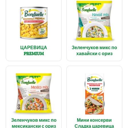
ЦАРЕВИЦА
Зеленчуков микс по
PREMIUM
хавайски с ориз
Зеленчуков микс по
Мини консерви
мексикански с ориз
Сладка царевица