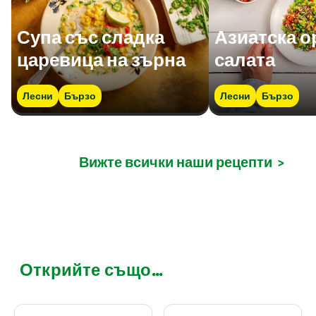
Супа със сладка
Азиатска о
царевица на зърна
салата
Лесни
Бързо
Лесни
Бързо
Вижте всички наши рецепти
>
Открийте също...