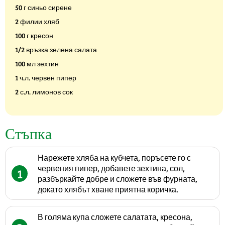
50 г синьо сирене
2 филии хляб
100 г кресон
1/2 връзка зелена салата
100 мл зехтин
1 ч.л. червен пипер
2 с.л. лимонов сок
Стъпка
Нарежете хляба на кубчета, поръсете го с
червения пипер, добавете зехтина, сол,
1
разбъркайте добре и сложете във фурната,
докато хлябът хване приятна коричка.
В голяма купа сложете салатата, кресона,