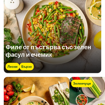
Филе от пъстърва със зелен
фасул и ечемик
Лесни
Бързо
Зеленчуци