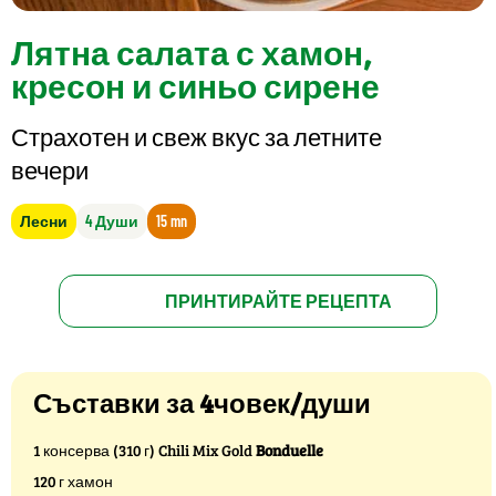
Лятна салата с хамон,
кресон и синьо сирене
Страхотен и свеж вкус за летните
вечери
Лесни
4 Души
15 mn
ПРИНТИРАЙТЕ РЕЦЕПТА
Съставки за 4човек/души
1 консерва (310 г) Chili Mix Gold
Bonduelle
120 г хамон