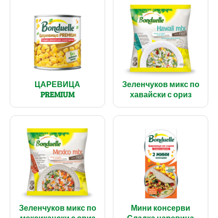
ЦАРЕВИЦА
Зеленчуков микс по
PREMIUM
хавайски с ориз
Зеленчуков микс по
Мини консерви
мексикански с ориз
Сладка царевица