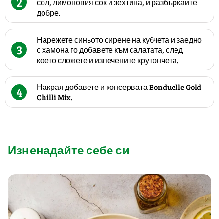
2
сол, лимоновия сок и зехтина, и разбъркайте
добре.
Нарежете синьото сирене на кубчета и заедно
3
с хамона го добавете към салатата, след
което сложете и изпечените крутончета.
Накрая добавете и консервата Bonduelle Gold
4
Chilli Mix.
Изненадайте себе си