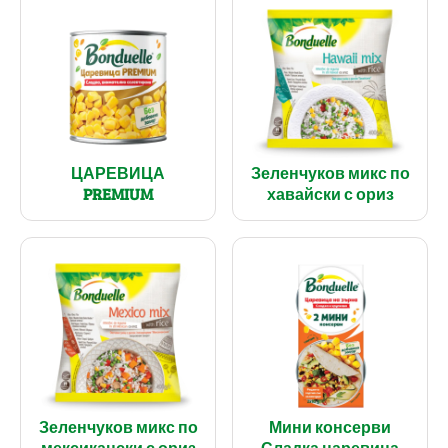
ЦАРЕВИЦА
Зеленчуков микс по
PREMIUM
хавайски с ориз
Зеленчуков микс по
Мини консерви
мексикански с ориз
Сладка царевица