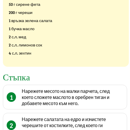
50 г сирене фета
200 г череши
1 връзка зелена салата
1 бучка масло
2 с.л. мед
2 с.л. лимонов сок
4 с.л. зехтин
Стъпка
Нарежете месото на малки парчета, след
1
което сложете маслото в оребрен тиган и
добавете месото към него.
Нарежете салатата на едро и изчистете
2
черешите от костилките, след което ги