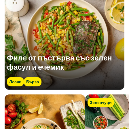
Филе от пъстърва със зелен
фасул и ечемик
Лесни
Бързо
Зеленчуци