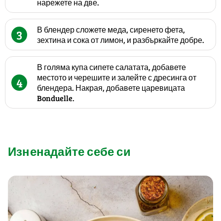
нарежете на две.
В блендер сложете меда, сиренето фета,
3
зехтина и сока от лимон, и разбъркайте добре.
В голяма купа сипете салатата, добавете
местото и черешите и залейте с дресинга от
4
блендера. Накрая, добавете царевицата
Bonduelle.
Изненадайте себе си