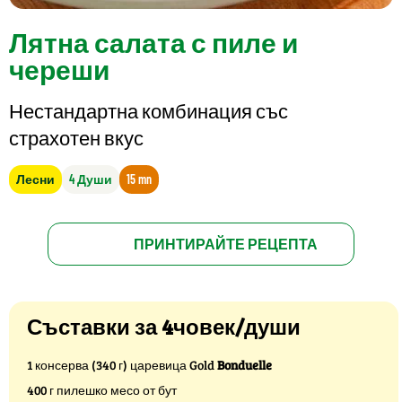
Лятна салата с пиле и
череши
Нестандартна комбинация със
страхотен вкус
Лесни
4 Души
15 mn
ПРИНТИРАЙТЕ РЕЦЕПТА
Съставки за 4човек/души
1 консерва (340 г) царевица Gold
Bonduelle
400 г пилешко месо от бут