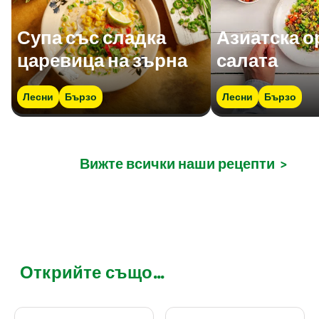
Супа със сладка
Азиатска о
царевица на зърна
салата
Лесни
Бързо
Лесни
Бързо
Вижте всички наши рецепти
>
Открийте също...