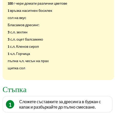
100 г чери домати различни цветове
1 връзка наситнен босилек
сол на вкус
Бласамов дресинг:
3 с.л. зехтин
3 с.л. оцет балсамико
1 с.л. Кленов сироп
1 ч.л. Горчица
пълна ч.л. чесън на прах
щипка сол
Стъпка
Сложете съставките за дресинга в буркан с
1
капак и разбъркайте до пълно смесване.