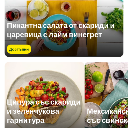
Пикантна салата от скариди и
царевица с лайм винегрет
Достъпни
Ципура със скариди
и зеленчукова
Мексиканск
гарнитура
със свинск