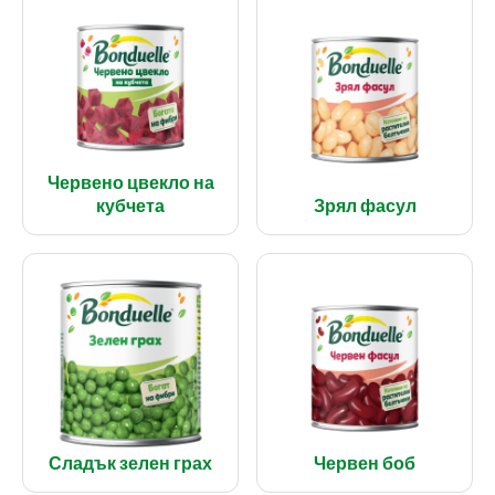
Червено цвекло на
кубчета
Зрял фасул
Сладък зелен грах
Червен боб