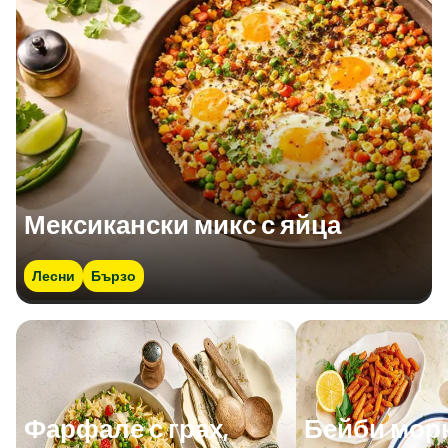
Мексикански микс с яйца
Лесни
Бързо
Фарфале с грах,
Бейби мор