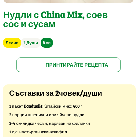
Нудли с China Mix, соев
сос и сусам
Лесни
2 Души
5 mn
ПРИНТИРАЙТЕ РЕЦЕПТА
Съставки за 2човек/души
1 пакет
Bonduelle
Китайски микс 400 г
2 порции пшенични или яйчени нудли
3-4 скилидки чесън, нарязан на филийки
1 с.л. настърган джинджифил