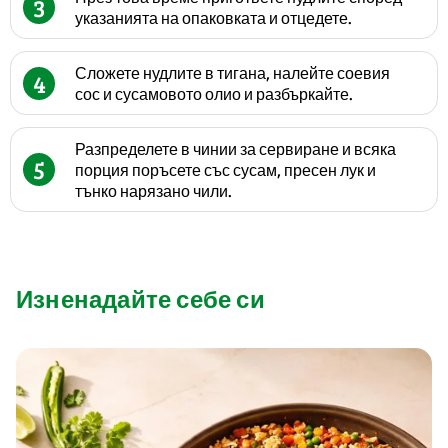
3
указанията на опаковката и отцедете.
Сложете нудлите в тигана, налейте соевия
4
сос и сусамовото олио и разбъркайте.
Разпределете в чинии за сервиране и всяка
5
порция поръсете със сусам, пресен лук и
тънко нарязано чили.
Изненадайте себе си