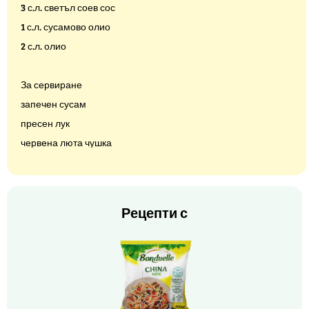
3 с.л. светъл соев сос
1 с.л. сусамово олио
2 с.л. олио
За сервиране
запечен сусам
пресен лук
червена люта чушка
Рецепти с