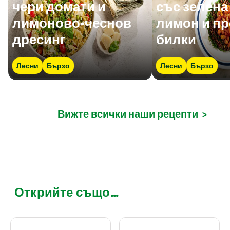
чери домати и
със зелена
лимоново-чеснов
лимон и п
дресинг
билки
Лесни
Бързо
Лесни
Бързо
Вижте всички наши рецепти
>
Открийте също...