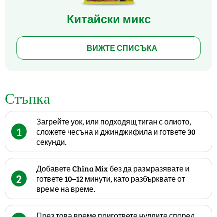
Китайски микс
ВИЖТЕ СПИСЪКА
Стъпка
Загрейте уок, или подходящ тиган с олиото,
1
сложете чесъна и джинджифила и гответе 30
секунди.
Добавете China Mix без да размразявате и
2
гответе 10–12 минути, като разбърквате от
време на време.
През това време пригответе нудлите според