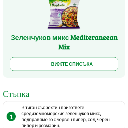
Зеленчуков микс Mediteraneean
Mix
ВИЖТЕ СПИСЪКА
Стъпка
В тиган със зехтин пригответе
средиземноморския зеленчуков микс,
1
подправяме го с червен пипер, сол, черен
пипер и розмарин.