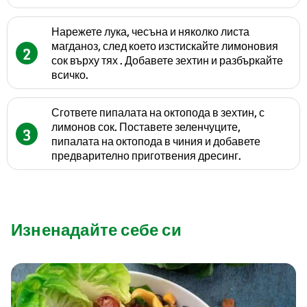
Нарежете лука, чесъна и няколко листа
магданоз, след което изстискайте лимоновия
2
сок върху тях . Добавете зехтин и разбъркайте
всичко.
Сгответе пипалата на октопода в зехтин, с
лимонов сок. Поставете зеленчуците,
3
пипалата на октопода в чиния и добавете
предварително приготвения дресинг.
Изненадайте себе си