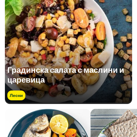
Градинска салата с маслини и
царевица
Лесни