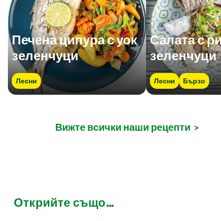
Печена ципура с уок
Салата с ри
зеленчуци
зеленчуци
Лесни
Лесни
Бързо
Вижте всички наши рецепти
>
Открийте също...