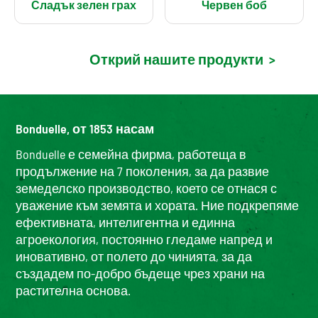
Сладък зелен грах
Червен боб
Открий нашите продукти
>
Bonduelle, от 1853 насам
Bonduelle е семейна фирма, работеща в
продължение на 7 поколения, за да развие
земеделско производство, което се отнася с
уважение към земята и хората. Ние подкрепяме
ефективната, интелигентна и единна
агроекология, постоянно гледаме напред и
иновативно, от полето до чинията, за да
създадем по-добро бъдеще чрез храни на
растителна основа.