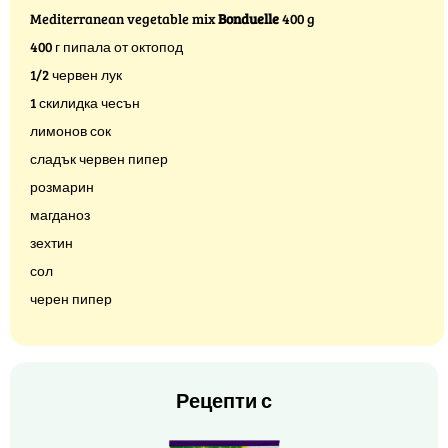
Mediterranean vegetable mix
Bonduelle
400 g
400 г пипала от октопод
1/2 червен лук
1 скилидка чесън
лимонов сок
сладък червен пипер
розмарин
магданоз
зехтин
сол
черен пипер
Рецепти с