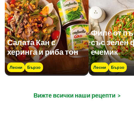
Филе от п
Салата Кан с
със зелен 
херинга и риба тон
ечемик
Лесни
Бързо
Лесни
Бързо
Вижте всички наши рецепти
>