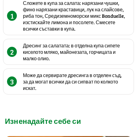
Сложете в купа за салата: нарязани чушки,
фино нарязани краставици, лук на слайсове,
1
риба тон, Средиземноморски микс Bonduelle,
изстискайте лимона и посолете. Смесете
всички съставки в купа.
Дресинг за салатата: в отделна купа сипете
2
киселото мляко, майонезата, горчицата и
малко олио.
Може да сервирате дресинга в отделен съд,
3
за да могат всички да си сипват по колкото
искат.
Изненадайте себе си