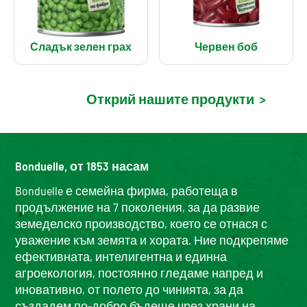
Сладък зелен грах
Червен боб
Открий нашите продукти
>
Bonduelle, от 1853 насам
Bonduelle е семейна фирма, работеща в
продължение на 7 поколения, за да развие
земеделско производство, което се отнася с
уважение към земята и хората. Ние подкрепяме
ефективната, интелигентна и единна
агроекология, постоянно гледаме напред и
иновативно, от полето до чинията, за да
създадем по-добро бъдеще чрез храни на