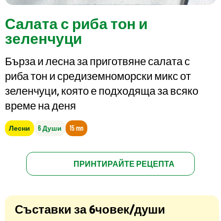
Салата с риба тон и
зеленчуци
Бърза и лесна за приготвяне салата с
риба тон и средиземноморски микс от
зеленчуци, която е подходяща за всяко
време на деня
Лесни
6 Души
15 mn
ПРИНТИРАЙТЕ РЕЦЕПТА
Съставки за 6човек/души