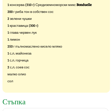
1 консерва (310 г) Средиземноморски микс
Bonduelle
200 г риба тон в собствен сос
2 зелени чушки
1 краставица (300 г)
1 глава червен лук
1 лимон
250 г пълномаслено кисело мляко
1 с.л. майонеза
1 с.л. горчица
2 с.л. соев сос
малко олио
сол
Стъпка