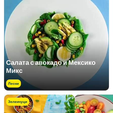
Салата с авокадо и Мексико
Микс
Лесни
Зеленчуци