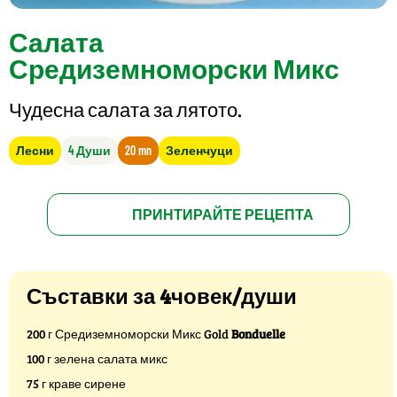
Салата
Средиземноморски Микс
Чудесна салата за лятото.
Лесни
4 Души
20 mn
Зеленчуци
ПРИНТИРАЙТЕ РЕЦЕПТА
Съставки за 4човек/души
200 г Средиземноморски Микс Gold
Bonduelle
100 г зелена салата микс
75 г краве сирене