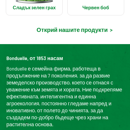
Сладък зелен грах
Червен боб
Открий нашите продукти
>
Bonduelle, от 1853 насам
Bonduelle е семейна фирма, работеща в
продължение на 7 поколения, за да развие
земеделско производство, което се отнася с
уважение към земята и хората. Ние подкрепяме
ефективната, интелигентна и единна
агроекология, постоянно гледаме напред и
иновативно, от полето до чинията, за да
създадем по-добро бъдеще чрез храни на
растителна основа.