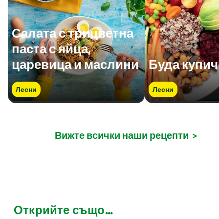
Салата с трицветна
паста с яйца,
царевица и маслини
Буда купич
Лесни
Лесни
Вижте всички наши рецепти
>
Открийте също...