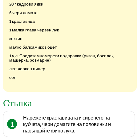
50 г кедрови ядки
6 чери домата
1 краставица
1 малка глава червен лук
зехтин
малко балсамиков оцет
1 ч.л. Средиземноморски подправки (риган, босилек,
мащерка, розмарин)
лют червен пипер
сол
Стъпка
Нарежете краставицата и сиренето на
1
кубчета, чери доматите на половинки и
накълцайте фино лука.