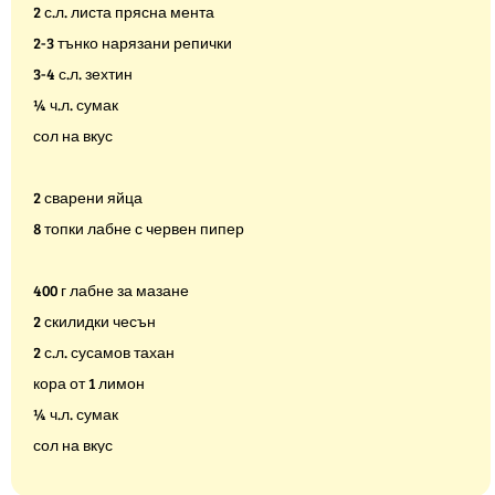
2 с.л. листа прясна мента
2-3 тънко нарязани репички
3-4 с.л. зехтин
¼ ч.л. сумак
сол на вкус
2 сварени яйца
8 топки лабне с червен пипер
400 г лабне за мазане
2 скилидки чесън
2 с.л. сусамов тахан
кора от 1 лимон
¼ ч.л. сумак
сол на вкус