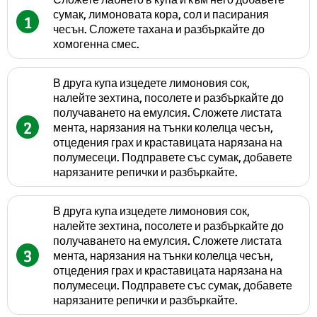
сумак, лимоновата кора, сол и пасирания
1
чесън. Сложете тахана и разбъркайте до
хомогенна смес.
В друга купа изцедете лимоновия сок,
налейте зехтина, посолете и разбъркайте до
получаването на емулсия. Сложете листата
2
мента, нарязания на тънки колелца чесън,
отцедения грах и краставицата нарязана на
полумесеци. Подправете със сумак, добавете
нарязаните репички и разбъркайте.
В друга купа изцедете лимоновия сок,
налейте зехтина, посолете и разбъркайте до
получаването на емулсия. Сложете листата
3
мента, нарязания на тънки колелца чесън,
отцедения грах и краставицата нарязана на
полумесеци. Подправете със сумак, добавете
нарязаните репички и разбъркайте.