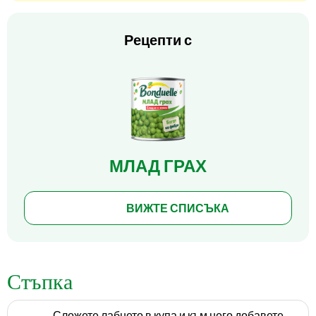
Рецепти с
МЛАД ГРАХ
ВИЖТЕ СПИСЪКА
Стъпка
Сложете лабнето в купа и към него добавете