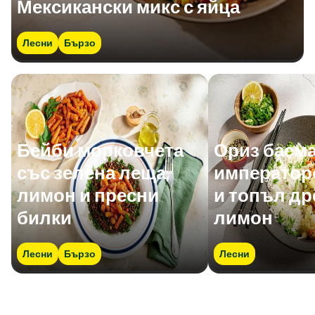
Мексикански микс с яйца
Лесни
Бързо
Бейби морковчета
Ориз басма
със зелена леща,
император
лимон и пресни
и топъл др
билки
лимон
Лесни
Бързо
Лесни