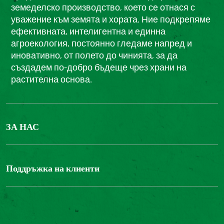
земеделско производство, което се отнася с
уважение към земята и хората. Ние подкрепяме
ефективната, интелигентна и единна
агроекология, постоянно гледаме напред и
иновативно, от полето до чинията, за да
създадем по-добро бъдеще чрез храни на
растителна основа.
ЗА НАС
БОНДЮЕЛ ГРУП
ФОНДАЦИЯ LOUIS BONDUELLE
Поддръжка на клиенти
Свържете се с нас
Часті запитання користувачів
Достъпност на уебсайта: не е съвместим