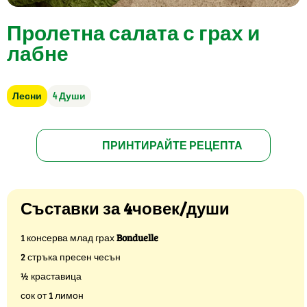
Пролетна салата с грах и
лабне
Лесни
4 Души
ПРИНТИРАЙТЕ РЕЦЕПТА
Съставки за 4човек/души
1 консерва млад грах
Bonduelle
2 стръка пресен чесън
½ краставица
сок от 1 лимон