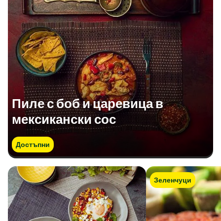
Пиле с боб и царевица в
мексикански сос
Достъпни
Зеленчуци