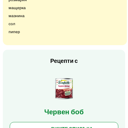
мащерка
мазнина
сол
пипер
Рецепти с
Червен боб