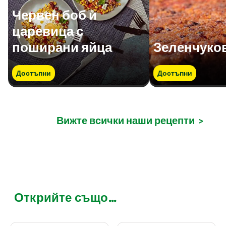
Червен боб и
царевица с
поширани яйца
Зеленчуков
Достъпни
Достъпни
Вижте всички наши рецепти
>
Открийте също...