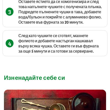
Оставете ястието да се хомогенизира и след
това напълнете чушките с получената плънка.
3
Подредете пълнените чушки в тава, добавете
вода/бульон и покрийте с алуминиево фолио.
Оставете във фурната за 20 минути.
След като чушките се сготвят, махнете
фолиото и добавете настърган кашкавал
4
върху всяка чушка. Оставете ги във фурната
за още 5 минути и са готови за сервиране.
Изненадайте себе си