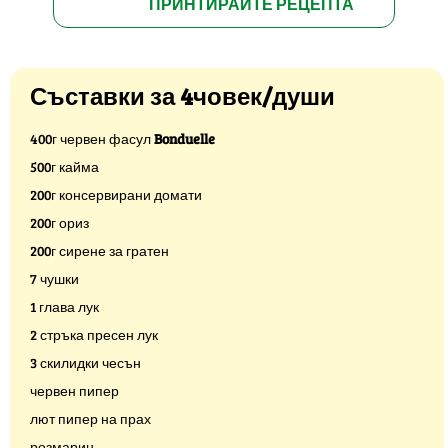
ПРИНТИРАЙТЕ РЕЦЕПТА
Съставки за 4човек/души
400г червен фасул
Bonduelle
500г кайма
200г консервирани домати
200г ориз
200г сирене за гратен
7 чушки
1 глава лук
2 стръка пресен лук
3 скилидки чесън
червен пипер
лют пипер на прах
розмарин