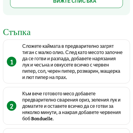
ВИЖТЕ СПИСЪКА
Стъпка
Сложете каймата в предварително загрят
тиган с малко олио. След като месото започне
да се готви и разпада, добавете нарязания
1
лук и чесъна и овкусете всичко с червен
пипер, сол, черен пипер, розмарин, мащерка
и лют пипер на прах.
Към вече готовото месо добавете
предварително сварения ориз, зеления лук и
2
доматите и оставете всичко да се готви за
няколко минути, а накрая добавете червения
боб Bonduelle.