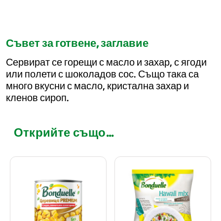
Съвет за готвене, заглавие
Сервират се горещи с масло и захар, с ягоди
или полети с шоколадов сос. Също така са
много вкусни с масло, кристална захар и
кленов сироп.
Открийте също...