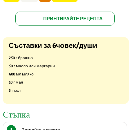
ПРИНТИРАЙТЕ РЕЦЕПТА
Съставки за 6човек/души
250 г брашно
50 г масло или маргарин
400 мл мляко
10 г мая
5 г сол
Стъпка
1
Загрейте млякото.