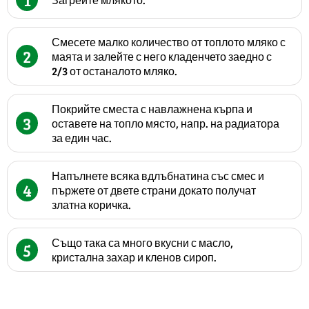
Смесете малко количество от топлото мляко с
2
маята и залейте с него кладенчето заедно с
2/3 от останалото мляко.
Покрийте сместа с навлажнена кърпа и
3
оставете на топло място, напр. на радиатора
за един час.
Напълнете всяка вдлъбнатина със смес и
4
пържете от двете страни докато получат
златна коричка.
Също така са много вкусни с масло,
5
кристална захар и кленов сироп.