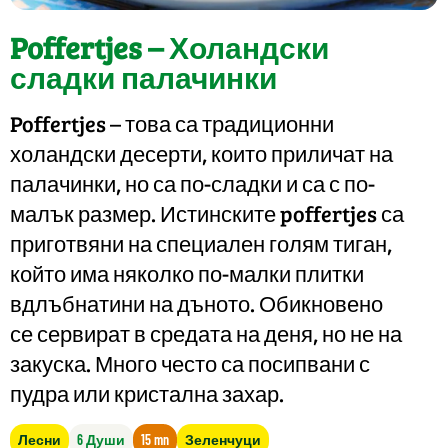
Poffertjes – Холандски
сладки палачинки
Poffertjes – това са традиционни
холандски десерти, които приличат на
палачинки, но са по-сладки и са с по-
малък размер. Истинските poffertjes са
приготвяни на специален голям тиган,
който има няколко по-малки плитки
вдлъбнатини на дъното. Обикновено
се сервират в средата на деня, но не на
закуска. Много често са посипвани с
пудра или кристална захар.
Лесни
6 Души
15 mn
Зеленчуци