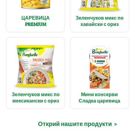
ЦАРЕВИЦА
Зеленчуков микс по
PREMIUM
хавайски с ориз
Зеленчуков микс по
Мини консерви
мексикански с ориз
Сладка царевица
Открий нашите продукти
>