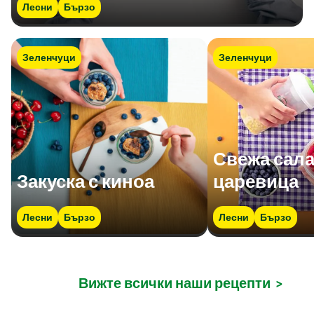
Лесни
Бързо
Зеленчуци
Зеленчуци
Свежа сала
Закуска с киноа
царевица
Лесни
Бързо
Лесни
Бързо
Вижте всички наши рецепти
>