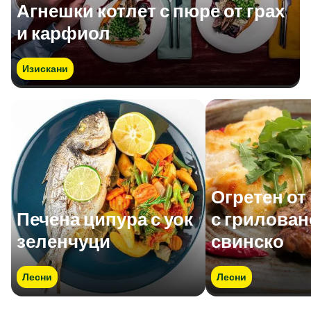
Агнешки котлет с пюре от грах
и карфиол
Изискани
Огретен от
Печена ципура с уок
с грилован
зеленчуци
свинско
Лесни
Лесни