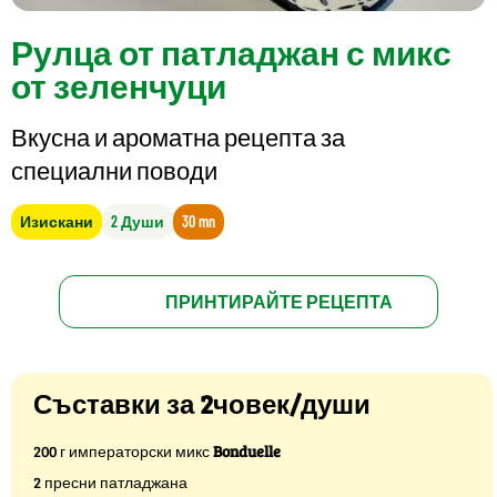
Рулца от патладжан с микс
от зеленчуци
Вкусна и ароматна рецепта за
специални поводи
Изискани
2 Души
30 mn
ПРИНТИРАЙТЕ РЕЦЕПТА
Съставки за 2човек/души
200 г императорски микс
Bonduelle
2 пресни патладжана