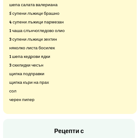
шепа салата валериана
5 супени лъжици брашно
4 супени лъжици пармезан
1 чаша слънчогледово олио
3 супени лъжици зехтин
няколко листа босилек
1 шепа кедрови ядки
3 скилидки чесън
щипка подправки
щипка къри на прах
сол
черен пипер
Рецепти с