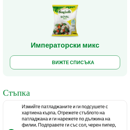
Императорски микс
ВИЖТЕ СПИСЪКА
Стъпка
Измийте патладжаните и ги подсушете с
хартиена кърпа. Отрежете стъблото на
патладжана и ги нарежете по дължина на
филии. Подправете ги със сол, черен пипер,