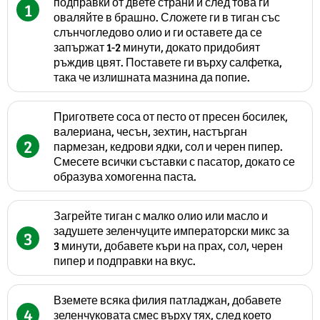
подправки от двете страни и след това ги
1
оваляйте в брашно. Сложете ги в тиган със
слънчогледово олио и ги оставете да се
запържат 1-2 минути, докато придобият
ръждив цвят. Поставете ги върху салфетка,
така че излишната мазнина да попие.
Пригответе соса от песто от пресен босилек,
валериана, чесън, зехтин, настърган
2
пармезан, кедрови ядки, сол и черен пипер.
Смесете всички съставки с пасатор, докато се
образува хомогенна паста.
Загрейте тиган с малко олио или масло и
задушете зеленчуците императорски микс за
3
3 минути, добавете къри на прах, сол, черен
пипер и подправки на вкус.
Вземете всяка филия патладжан, добавете
4
зеленчуковата смес върху тях, след което