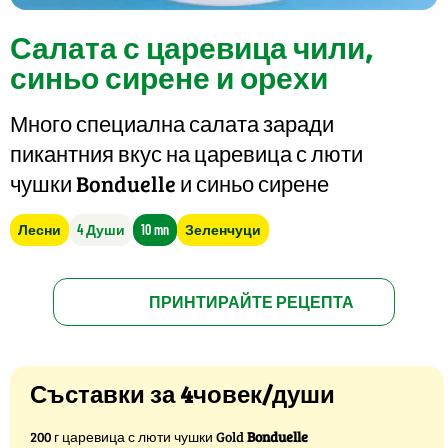
Салата с царевица чили,
синьо сирене и орехи
Много специална салата заради
пикантния вкус на царевица с люти
чушки Bonduelle и синьо сирене
Лесни
4 Души
10 mn
Зеленчуци
ПРИНТИРАЙТЕ РЕЦЕПТА
Съставки за 4човек/души
200 г царевица с люти чушки Gold
Bonduelle