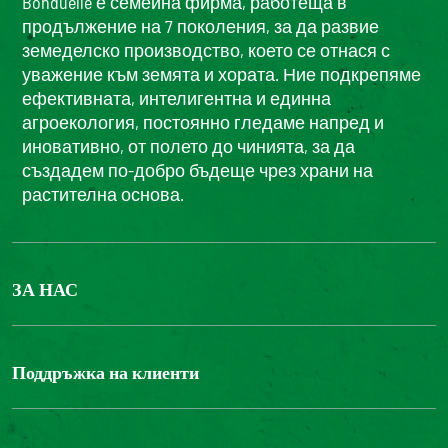
Bonduelle е семейна фирма, работеща в
продължение на 7 поколения, за да развие
земеделско производство, което се отнася с
уважение към земята и хората. Ние подкрепяме
ефективната, интелигентна и единна
агроекология, постоянно гледаме напред и
иновативно, от полето до чинията, за да
създадем по-добро бъдеще чрез храни на
растителна основа.
ЗА НАС
БОНДЮЕЛ ГРУП
ФОНДАЦИЯ LOUIS BONDUELLE
Поддръжка на клиенти
Свържете се с нас
Часті запитання користувачів