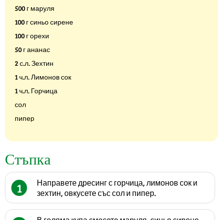
500 г маруля
100 г синьо сирене
100 г орехи
50 г ананас
2 с.л. Зехтин
1 ч.л. Лимонов сок
1 ч.л. Горчица
сол
пипер
Стъпка
Направете дресинг с горчица, лимонов сок и
1
зехтин, овкусете със сол и пипер.
В голяма купа смесете маруля, синьо сирене,