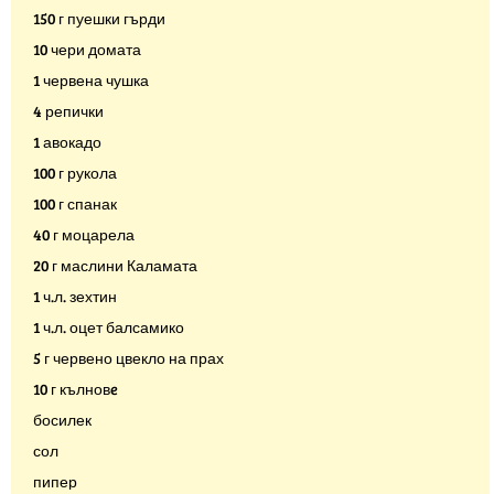
150 г пуешки гърди
10 чери домата
1 червена чушка
4 репички
1 авокадо
100 г рукола
100 г спанак
40 г моцарела
20 г маслини Каламата
1 ч.л. зехтин
1 ч.л. оцет балсамико
5 г червено цвекло на прах
10 г кълновe
босилек
сол
пипер