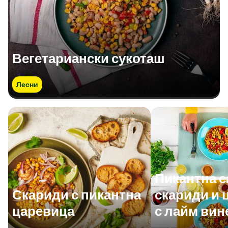
Вегетариански сукоташ
Лесни
Пикантна с
Скариди с пикантна
скариди и 
царевица
с лайм вин