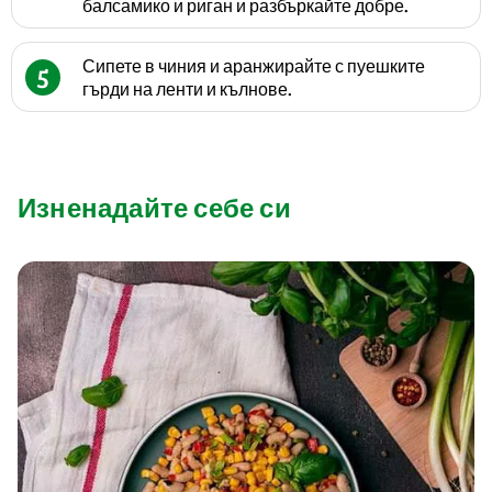
балсамико и риган и разбъркайте добре.
Сипете в чиния и аранжирайте с пуешките
5
гърди на ленти и кълнове.
Изненадайте себе си