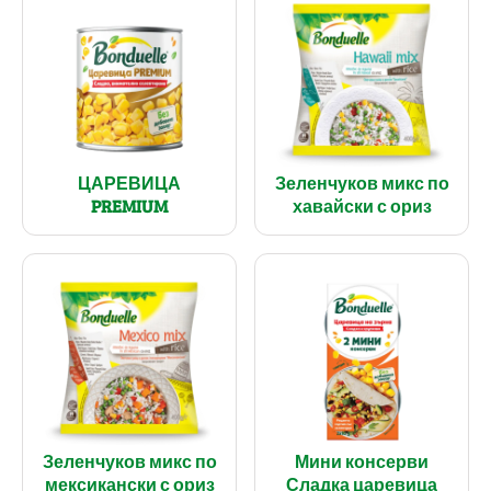
ЦАРЕВИЦА
Зеленчуков микс по
PREMIUM
хавайски с ориз
Зеленчуков микс по
Мини консерви
мексикански с ориз
Сладка царевица