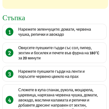
Стъпка
Нарежете зеленчуците: домати, червена
1
чушка, репички и авокадо
Овкусете пуешките гърди със сол, пипер,
2
зехтин и босилек и печете във фурна на 180°C
за 20 минути
Нарежете пуешките гърди на ленти и
3
поръсете червено цвекло на прах
Сложете в купа спанак, рукола, моцарела,
царевица, нарязана червена чушка, домати,
4
авокадо, маслини каламата и репички и
добавете дресинг направен от зехтин,