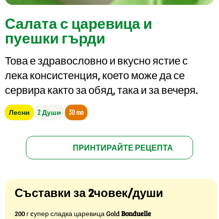
Салата с царевица и
пуешки гърди
Това е здравословно и вкусно ястие с
лека консистенция, което може да се
сервира както за обяд, така и за вечеря.
Лесни
2 Души
30 mn
ПРИНТИРАЙТЕ РЕЦЕПТА
Съставки за 2човек/души
200 г cупер сладка царевица Gold
Bonduelle