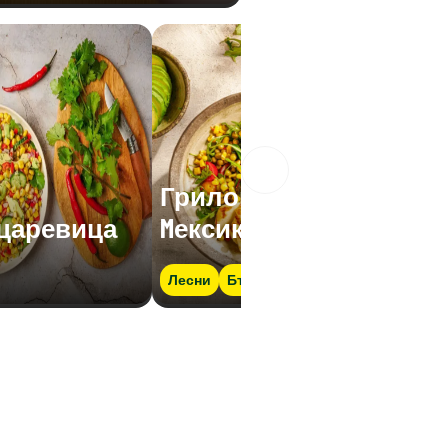
Гриловано сирене с
 царевица
Mексико микс GOLD
Лесни
Бързо