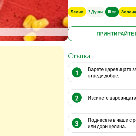
Лесни
2 Души
10 mn
Зелен
ПРИНТИРАЙТЕ 
Стъпка
Варете царевицата за 
1
отцеди добре.
2
Изсипете царевицата 
Поднесете в чаши с 
3
или дори целина.