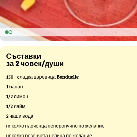
Съставки
за 2 човек/души
150 г cладка царевица
Bonduelle
1 банан
1/2 лимон
1/2 лайм
2 чаши вода
няколко парченца пеперончино по желание
няколко резенчета целина по желание