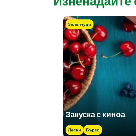
Изненадайте 
Зеленчуци
Закуска с киноа
Лесни
Бързо