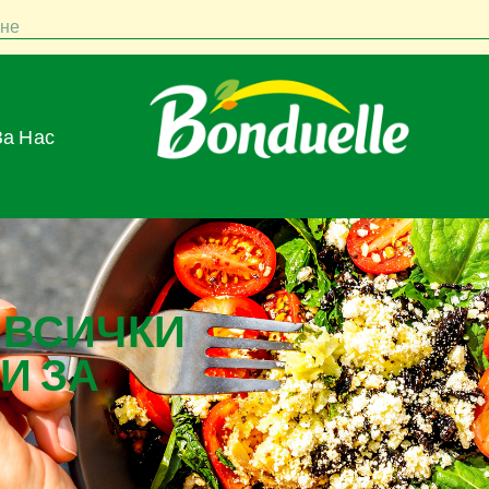
не
За Нас
 ВСИЧКИ
И ЗА