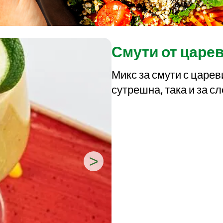
Смути от царе
Микс за смути с царев
сутрешна, така и за с
>