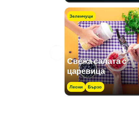
Зеленчуци
Свежа салата с
царевица
Лесни
Бързо