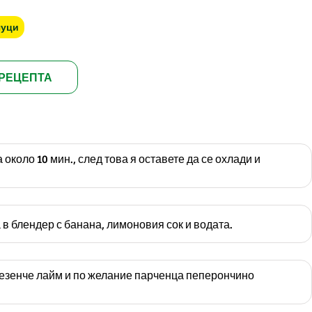
чуци
РЕЦЕПТА
около 10 мин., след това я оставете да се охлади и
в блендер с банана, лимоновия сок и водата.
резенче лайм и по желание парченца пеперончино