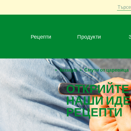
Търсе
Рецепти
Продукти
>
Retsepti
>
Смути от царевица
ОТКРИЙТЕ
НАШИ ИДЕ
РЕЦЕПТИ