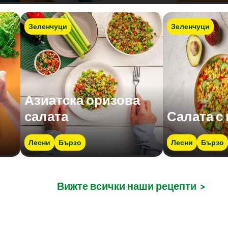
Зеленчуци
Зеленчуци
Азиатска оризова
салата
Салата с
Лесни
Бързо
Лесни
Бързо
Вижте всички наши рецепти
>