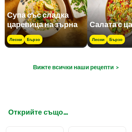
Супа със сладка
царевица на зърна
Салата с ц
Лесни
Бързо
Лесни
Бързо
Вижте всички наши рецепти
>
Открийте също...