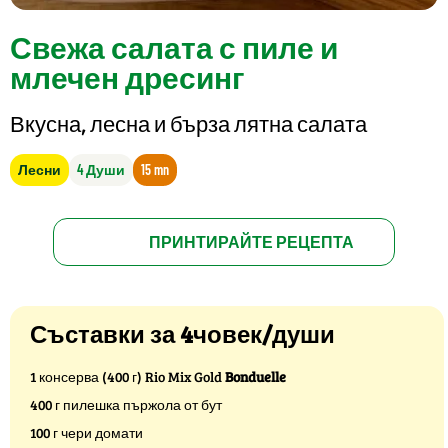
Свежа салата с пиле и
млечен дресинг
Вкусна, лесна и бърза лятна салата
Лесни
4 Души
15 mn
ПРИНТИРАЙТЕ РЕЦЕПТА
Съставки за 4човек/души
1 консерва (400 г) Rio Mix Gold
Bonduelle
400 г пилешка пържола от бут
100 г чери домати