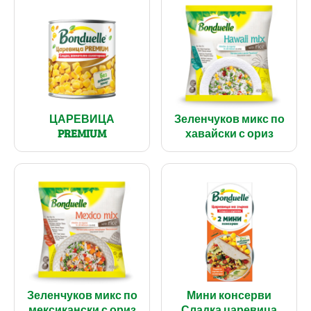
ЦАРЕВИЦА
Зеленчуков микс по
PREMIUM
хавайски с ориз
Зеленчуков микс по
Мини консерви
мексикански с ориз
Сладка царевица