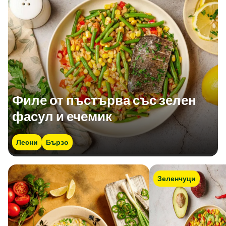
Филе от пъстърва със зелен
фасул и ечемик
Лесни
Бързо
Зеленчуци