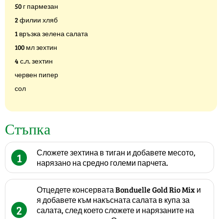
50 г пармезан
2 филии хляб
1 връзка зелена салата
100 мл зехтин
4 с.л. зехтин
червен пипер
сол
Стъпка
Сложете зехтина в тиган и добавете месото,
1
нарязано на средно големи парчета.
Отцедете консервата Bonduelle Gold Rio Mix и
я добавете към накъсната салата в купа за
2
салата, след което сложете и нарязаните на