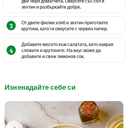
две чери доматчета. Овкусете със сол и
зехтин и разбъркайте добре.
От двете филии хляб и зехтин пригответе
3
крутони, като ги овкусите с червен пипер.
Добавете месото към салатата, като накрая
4
сложите и крутоните. На вкус може да
добавите и свеж лимонов сок.
Изненадайте себе си