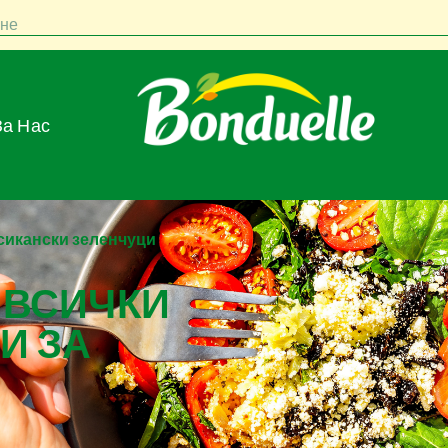
не
За Нас
сикански зеленчуци
 ВСИЧКИ
И ЗА