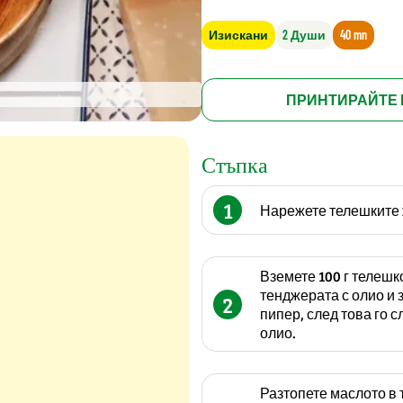
Изискани
2 Души
40 mn
ПРИНТИРАЙТЕ 
Стъпка
1
Нарежете телешките 
Вземете 100 г телешк
тенджерата с олио и 
2
пипер, след това го 
олио.
Разтопете маслото в 