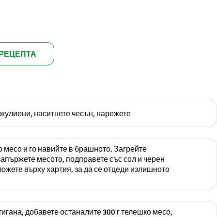
РЕЦЕПТА
жулиени, наситнете чесън, нарежете
о месо и го навийте в брашното. Загрейте
запържете месото, подправете със сол и черен
сложете върху хартия, за да се отцеди излишното
тигана, добавете останалите 300 г телешко месо,