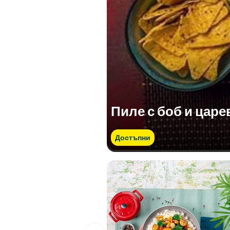
Пиле с боб и царе
Достъпни