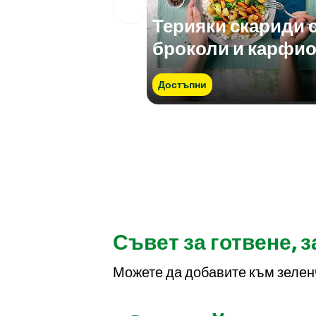
Терияки скариди 
броколи и карфи
Достъпни
Съвет за готвене, 
Можете да добавите към зеленч