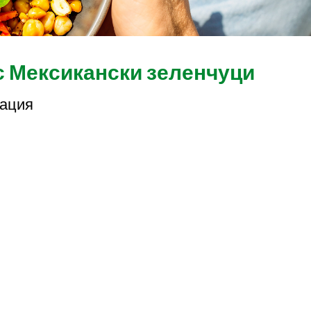
с Мексикански зеленчуци
нация