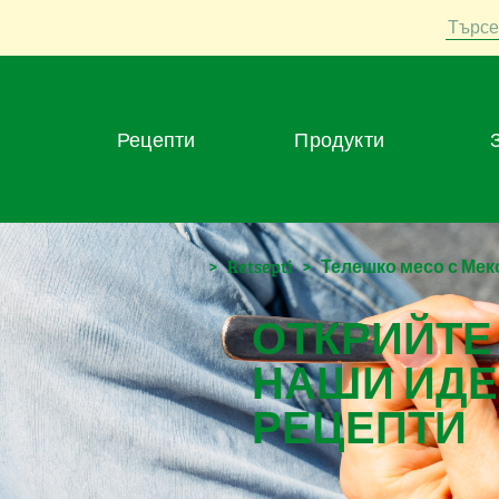
Търсе
Рецепти
Продукти
>
Retsepti
>
Телешко месо с Мек
ОТКРИЙТЕ
НАШИ ИДЕ
РЕЦЕПТИ