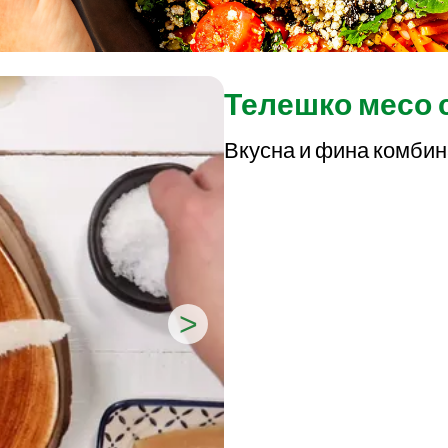
Телешко месо 
Вкусна и фина комби
>