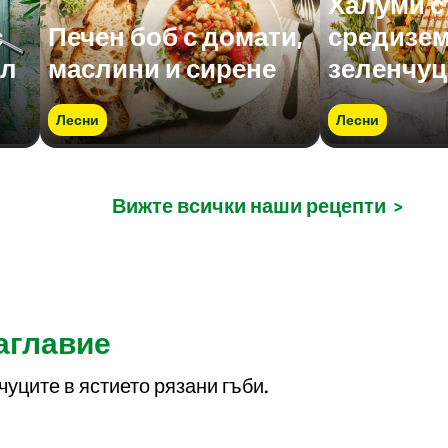
Халуми с
с
Печен боб с домати,
средизе
ол
маслини и сирене
зеленчуц
Лесни
Лесни
Вижте всички наши рецепти
>
заглавие
уците в ястието рязани гъби.