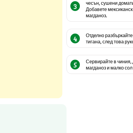
чесън, сушени домати
3
Добавете мексикански
магданоз.
Отделно разбъркайте 
4
тигана, след това рук
Сервирайте в чиния,
5
магданоз и малко сол 