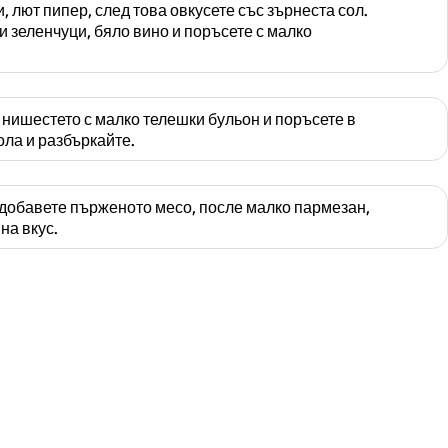
, лют пипер, след това овкусете със зърнеста сол.
 зеленчуци, бяло вино и поръсете с малко
нишестето с малко телешки бульон и поръсете в
ола и разбъркайте.
 добавете пърженото месо, после малко пармезан,
на вкус.