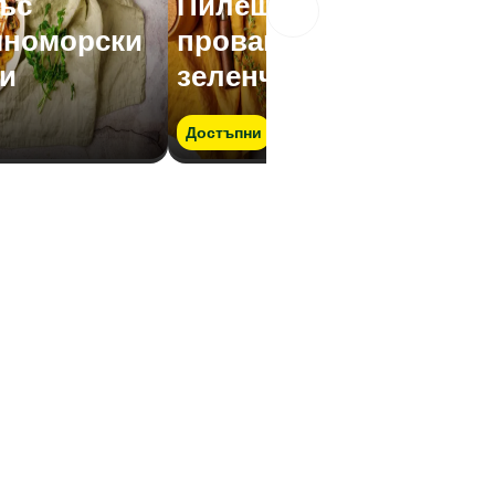
ъс
Пилешко бонфиле с
мноморски
провансалски
и
зеленчуци
Достъпни