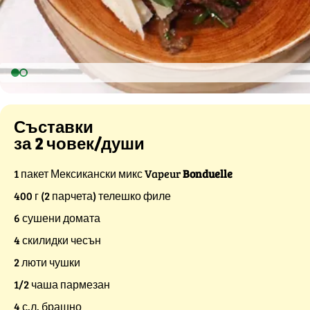
Съставки
за 2 човек/души
1 пакет Мексикански микс Vapeur
Bonduelle
400 г (2 парчета) телешко филе
6 сушени домата
4 скилидки чесън
2 люти чушки
1/2 чаша пармезан
4 с.л. брашно