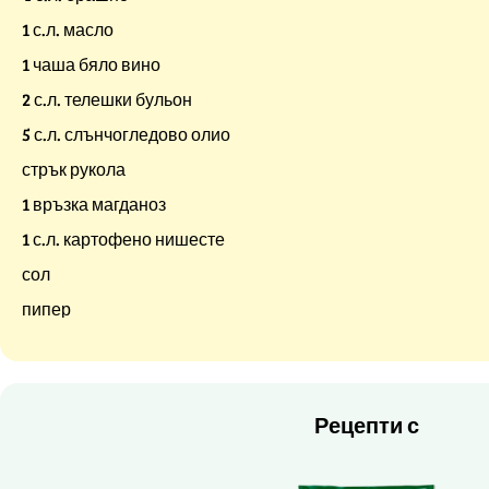
1 с.л. масло
1 чаша бяло вино
2 с.л. телешки бульон
5 с.л. слънчогледово олио
стрък рукола
1 връзка магданоз
1 с.л. картофено нишесте
сол
пипер
Рецепти с