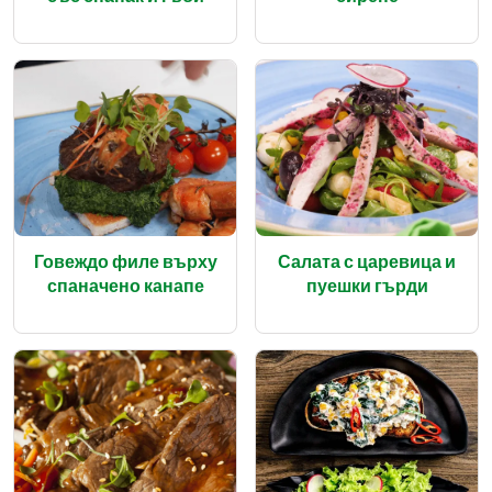
Говеждо филе върху
Салата с царевица и
спаначено канапе
пуешки гърди