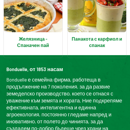
Желязница –
Панакота с карфиол и
Спаначен пай
спанак
Bonduelle, от 1853 насам
Bonduelle е семейна фирма, работеща в
продължение на 7 поколения, за да развие
земеделско производство, което се отнася с
уважение към земята и хората. Ние подкрепяме
ефективната, интелигентна и единна
агроекология, постоянно гледаме напред и
иновативно, от полето до чинията, за да
създадем по-добро бъдеще чрез храни на