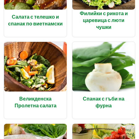
Филийки с рикота и
Салата с телешко и
царевица с люти
спанак по виетнамски
чушки
Великденска
Спанак с гъби на
Пролетна салата
фурна