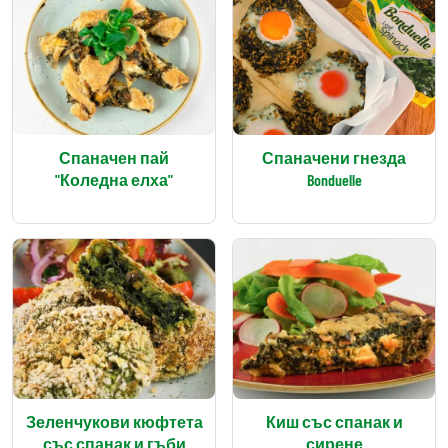
Спаначен пай
Спаначени гнезда
"Коледна елха"
Bonduelle
Зеленчукови кюфтета
Киш със спанак и
със спанак и гъби
сирене