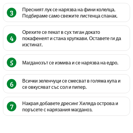
Пресният лук се нарязва на фини колелца.
3
Подбираме само свежите листенца спанак.
Орехите се пекат в сух тиган докато
4
покафенеят и стана хрупкави. Оставете ги да
изстинат.
5
Магданозът се измива и се нарязва на едро.
Всички зеленчуци се смесват в голяма купа и
6
се овкусяват със сол и пипер.
Накрая добавете дресинг Хиляда острова и
7
поръсете с нарязания магданоз.