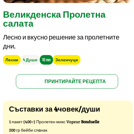
Великденска Пролетна
салата
Лесно и вкусно решение за пролетните
дни.
Лесни
4 Души
10 mn
Зеленчуци
ПРИНТИРАЙТЕ РЕЦЕПТА
Съставки за 4човек/души
1 пакет (400 г) Пролетен микс Vapeur
Bonduelle
200 гр бейби спaнак