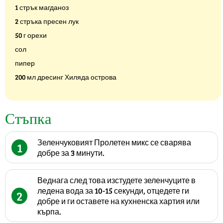
1 стрък магданоз
2 стръка пресен лук
50 г орехи
сол
пипер
200 мл дресинг Хиляда острова
Стъпка
Зеленчуковият Пролетен микс се сварява
1
добре за 3 минути.
Веднага след това изстудете зеленчуците в
ледена вода за 10-15 секунди, отцедете ги
2
добре и ги оставете на кухненска хартия или
кърпа.