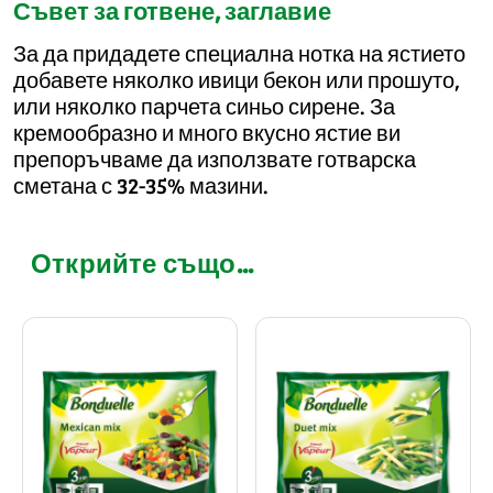
Съвет за готвене, заглавие
За да придадете специална нотка на ястието
добавете няколко ивици бекон или прошуто,
или няколко парчета синьо сирене. За
кремообразно и много вкусно ястие ви
препоръчваме да използвате готварска
сметана с 32-35% мазини.
Открийте също...