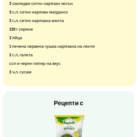
2 скилидки ситно нарязан чесън
3 с.л. ситно нарязан магданоз
3 с.л. ситно нарязана мента
120 г сирене
2 яйца
1 печена червена чушка нарязана на ленти
2 с.л. галета
сол и черен пипер на вкус
2 ч.л. сусам
Рецепти с