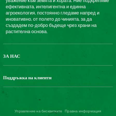
уважение към земята и хората. Ние подкрепяме
ефективната, интелигентна и единна
агроекология, постоянно гледаме напред и
иновативно, от полето до чинията, за да
създадем по-добро бъдеще чрез храни на
растителна основа.
ЗА НАС
БОНДЮЕЛ ГРУП
ФОНДАЦИЯ LOUIS BONDUELLE
Поддръжка на клиенти
Свържете се с нас
Часті запитання користувачів
Достъпност на уебсайта: не е съвместим
Управление на бисквитките
Правна информация