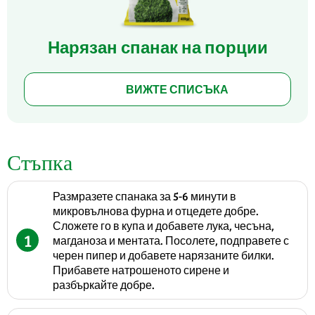
Нарязан спанак на порции
ВИЖТЕ СПИСЪКА
Стъпка
Размразете спанака за 5-6 минути в
микровълнова фурна и отцедете добре.
Сложете го в купа и добавете лука, чесъна,
1
магданоза и ментата. Посолете, подправете с
черен пипер и добавете нарязаните билки.
Прибавете натрошеното сирене и
разбъркайте добре.