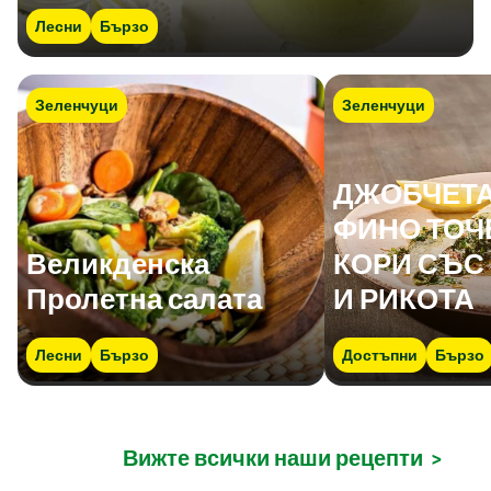
Лесни
Бързо
Зеленчуци
Зеленчуци
ДЖОБЧЕТА
ФИНО ТОЧ
Великденска
КОРИ СЪС
Пролетна салата
И РИКОТА
Лесни
Бързо
Достъпни
Бързо
Вижте всички наши рецепти
>