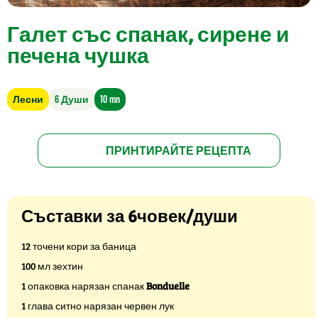
Галет със спанак, сирене и
печена чушка
Лесни
6 Души
10 mn
ПРИНТИРАЙТЕ РЕЦЕПТА
Съставки за 6човек/души
12 точени кори за баница
100 мл зехтин
1 опаковка нарязан спанак
Bonduelle
1 глава ситно нарязан червен лук