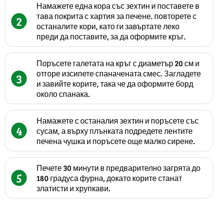
Намажете една кора със зехтин и поставете в
тава покрита с хартия за печене. повторете с
2
останалите кори, като ги завъртате леко
преди да поставите, за да оформите кръг.
Поръсете галетата на кръг с диаметър 20 см и
отгоре изсипете спаначената смес. Загладете
3
и завийте корите, така че да оформите борд
около спанака.
Намажете с останалия зехтин и поръсете със
4
сусам, а върху плънката подредете лентите
печена чушка и поръсете още малко сирене.
Печете 30 минути в предварително загрята до
5
180 градуса фурна, докато корите станат
златисти и хрупкави.