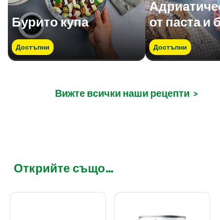
Адриатичес
Бурито купа
от паста и 
Достъпни
Достъпни
Вижте всички наши рецепти
>
Открийте също...