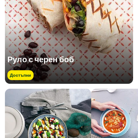
Руло с черен боб
Достъпни