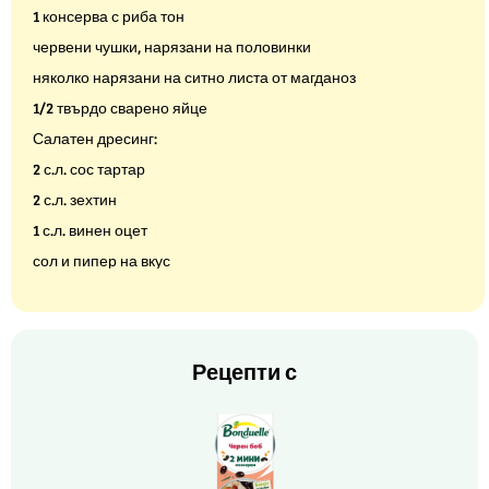
1 консерва с риба тон
червени чушки, нарязани на половинки
няколко нарязани на ситно листа от магданоз
1/2 твърдо сварено яйце
Салатен дресинг:
2 с.л. сос тартар
2 с.л. зехтин
1 с.л. винен оцет
сол и пипер на вкус
Рецепти с