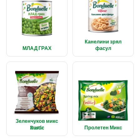
Канелини зрял
МЛАД ГРАХ
фасул
Зеленчуков микс
Rustic
Пролетен Микс