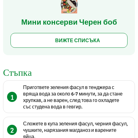
Мини консерви Черен боб
ВИЖТЕ СПИСЪКА
Стъпка
Пригответе зеления фасул в тенджера с
вряща вода за около 6-7 минути, за да стане
1
хрупкав, а не варен, след това го охладете
със студена вода в гевгир.
Сложете в купа зеления фасул, черния фасул,
2
чушките, нарязания магданоз и варените
яйца.