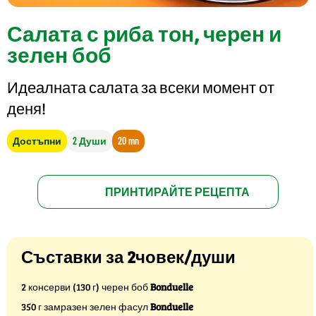
Салата с риба тон, черен и
зелен боб
Идеалната салата за всеки момент от
деня!
Достъпни
2 Души
20 mn
ПРИНТИРАЙТЕ РЕЦЕПТА
Съставки за 2човек/души
2 консерви (130 г) черен боб
Bonduelle
350 г замразен зелен фасул
Bonduelle