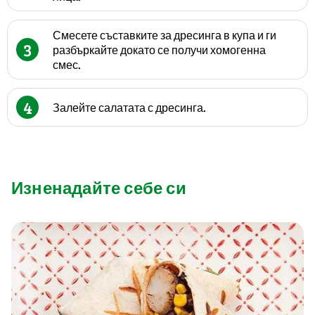
Смесете съставките за дресинга в купа и ги
3
разбъркайте докато се получи хомогенна
смес.
4
Залейте салатата с дресинга.
Изненадайте себе си