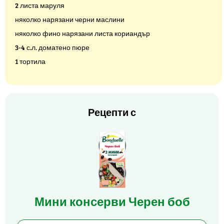
2 листа маруля
няколко нарязани черни маслини
няколко фино нарязани листа кориандър
3-4 с.л. доматено пюре
1 тортила
Рецепти с
Мини консерви Черен боб