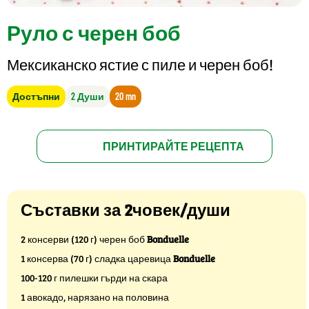
Руло с черен боб
Мексиканско ястие с пиле и черен боб!
Достъпни
2 Души
20 mn
ПРИНТИРАЙТЕ РЕЦЕПТА
Съставки за 2човек/души
2 консерви (120 г) черен боб
Bonduelle
1 консерва (70 г) сладка царевица
Bonduelle
100-120 г пилешки гърди на скара
1 авокадо, нарязано на половина