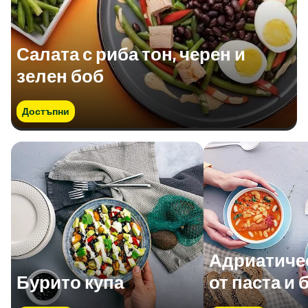
Салата с риба тон, черен и
зелен боб
Достъпни
Адриатичес
Бурито купа
от паста и 