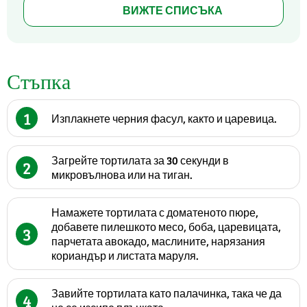
ВИЖТЕ СПИСЪКА
Стъпка
1
Изплакнете черния фасул, както и царевица.
Загрейте тортилата за 30 секунди в
2
микровълнова или на тиган.
Намажете тортилата с доматеното пюре,
добавете пилешкото месо, боба, царевицата,
3
парчетата авокадо, маслините, нарязания
кориандър и листата маруля.
Завийте тортилата като палачинка, така че да
4