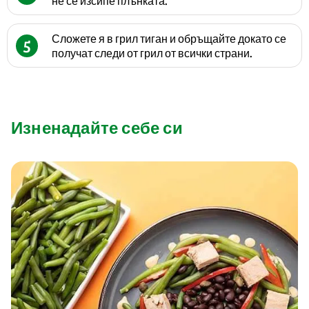
не се изсипе плънката.
Сложете я в грил тиган и обръщайте докато се
5
получат следи от грил от всички страни.
Изненадайте себе си