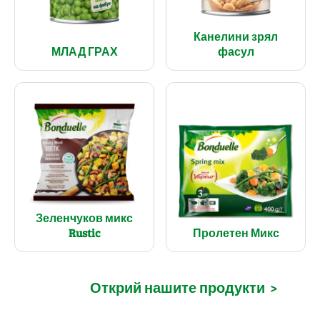
Канелини зрял
МЛАД ГРАХ
фасул
Зеленчуков микс
Rustic
Пролетен Микс
Открий нашите продукти
>