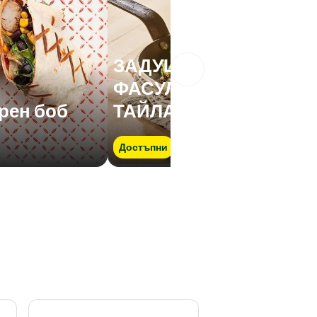
ЗАДУШЕН ЗЕЛЕН
ФАСУЛ ПО
ерен боб
ТАЙЛАНДСКИ
Достъпни
Бързо