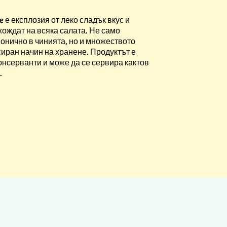
 е експлозия от леко сладък вкус и
хождат на всяка салата. Не само
монично в чинията, но и множеството
иран начин на хранене. Продуктът е
онсерванти и може да се сервира кактов
.