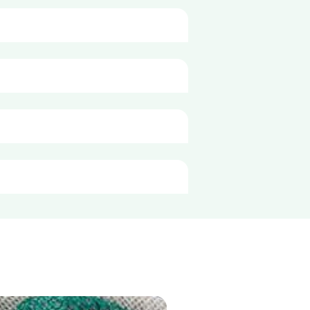
к: вода, сол
за
100g
333 kJ
79 kcal
1,5 гр
ум 4°C в чист и добре затворен 
0,2 гр
11 гр
4,4 гр
4,1 гр