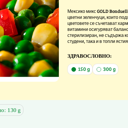
Мексико микс GOLD Bonduelle
цветни зеленчуци, които под
цветовете се съчетават хар
витамини осигуряват баланс
стерилизиран, не съдържа к
студени, така и в топли ястия
ЗДРАВОСЛОВНО:
150 g
300 g
ло: 130 g