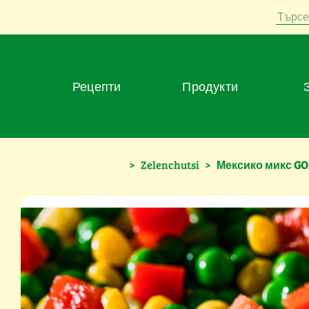
Търсе
Рецепти
Продукти
>
Zelenchutsi
>
Мексико микс G