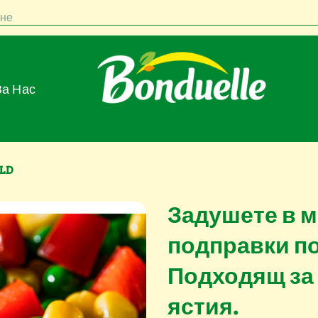
не
За Нас
OLD
Задушете в м
подправки по
Подходящ за 
ястия.