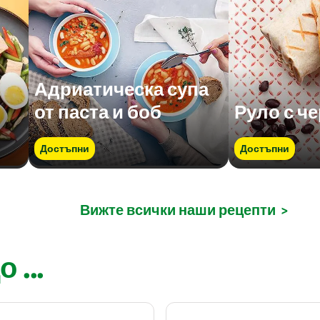
Адриатическа супа
от паста и боб
Руло с ч
Достъпни
Достъпни
Вижте всички наши рецепти
>
 ...