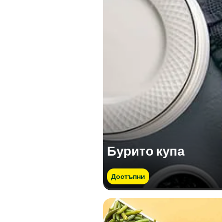
Белтъчини (гр)
Сол (гр)
Бурито купа
Достъпни