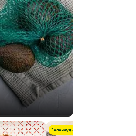
3,4 гр
0,57 гр
Зеленчуци
Веган