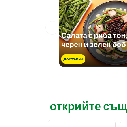
Салата с риба тон,
черен и зелен боб
Достъпни
открийте също