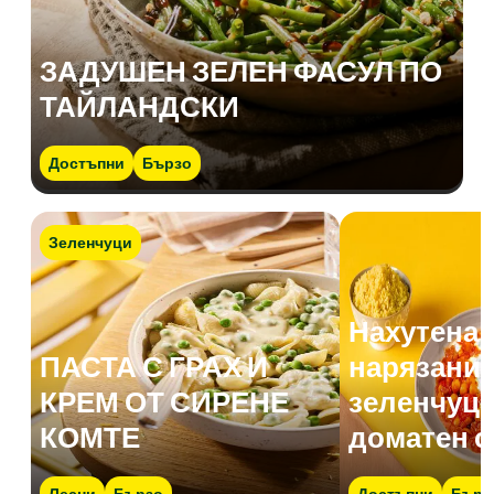
ЗАДУШЕН ЗЕЛЕН ФАСУЛ ПО
ТАЙЛАНДСКИ
Достъпни
Бързо
Зеленчуци
Нахутена 
ПАСТА С ГРАХ И
нарязани 
КРЕМ ОТ СИРЕНЕ
зеленчуци
КОМТЕ
доматен с
Лесни
Бързо
Достъпни
Бърз