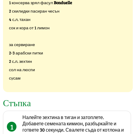
1 консерва зрял фасул
Bonduelle
2 скилидки пасиран чесън
4 с.л. тахан
сок и кора от 1 лимон
за сервиране
2-3 арабски питки
2 с.л. зехтин
сол на люспи
сусам
Стъпка
Налейте зехтина в тиган и затоплете.
Добавете семената кимион, разбъркайте и
1
гответе 30 секунди. Свалете съда от котлона и