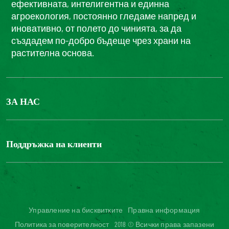
ефективната, интелигентна и единна
агроекология, постоянно гледаме напред и
иновативно, от полето до чинията, за да
създадем по-добро бъдеще чрез храни на
растителна основа.
ЗА НАС
БОНДЮЕЛ ГРУП
ФОНДАЦИЯ LOUIS BONDUELLE
Поддръжка на клиенти
Свържете се с нас
Часті запитання користувачів
Достъпност на уебсайта: не е съвместим
Управление на бисквитките
Правна информация
Политика за поверителност
2018 © Всички права запазени