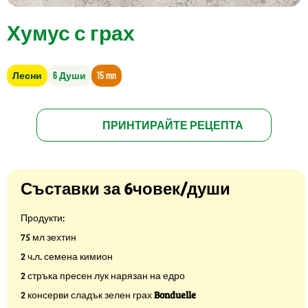
Хумус с грах
Лесни
6 Души
15 mn
ПРИНТИРАЙТЕ РЕЦЕПТА
Съставки за 6човек/души
Продукти:
75 мл зехтин
2 ч.л. семена кимион
2 стръка пресен лук нарязан на едро
2 консерви сладък зелен грах
Bonduelle