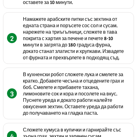
оставете за 10 минути.
Намажете арабските питки със зехтина от
едната страна и поръсете сос сол и сусам.
нарежете на триъгълници, сложете в тава
2
покрита с хартия за печене и печете 8-10
минути в загрята до 180 градуса фурна,
докато станат златисти и хрупкави. Извадете
от фурната и прехвърлете в подходящ съд.
В кухненски робот сложете лука и смелете за
кратко. Добавете чесъна и отцедените грах и
боб. Смелете и прибавете тахана,
3
лимоновите сок и кора и посолете на вкус.
Пуснете уреда и докато работи налейте
овкусения зехтин. Оставете уреда да работи
до получаването на гладка паста.
Сложете хумуса в купички и гарнирайте със
4
зърна грах, зехтин и запечен сусам.