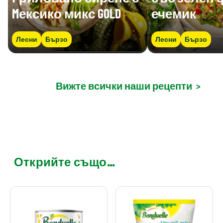
Mексико микс GOLD
ечемик
Лесни
Бързо
Лесни
Бързо
Вижте всички наши рецепти
>
Открийте също...