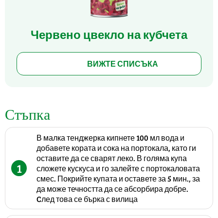
Червено цвекло на кубчета
ВИЖТЕ СПИСЪКА
Стъпка
В малка тенджерка кипнете 100 мл вода и
добавете кората и сока на портокала, като ги
оставите да се сварят леко. В голяма купа
1
сложете кускуса и го залейте с портокаловата
смес. Покрийте купата и оставете за 5 мин., за
да може течността да се абсорбира добре.
Cлед това се бърка с вилица