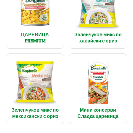
ЦАРЕВИЦА
Зеленчуков микс по
PREMIUM
хавайски с ориз
Зеленчуков микс по
Мини консерви
мексикански с ориз
Сладка царевица