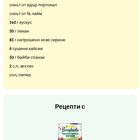
сокът от едър портокал
сокът от ½ лайм
140 г кускус
30 г пекан
85 г натрошено козе сирене
6 сушени кайсии
50 г бейби спанак
2 с.л. зехтин
сол, пипер
Рецепти с