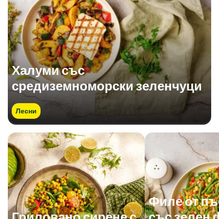
Халуми със
средиземноморски зеленчуци
Лесни
Филе от п
Гриловано сирене с
със зелен 