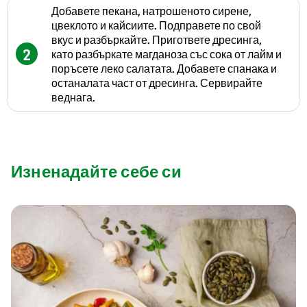
Добавете пекана, натрошеното сирене,
цвеклото и кайсиите. Подправете по свой
вкус и разбъркайте. Пригответе дресинга,
2
като разбъркате магданоза със сока от лайм и
поръсете леко салатата. Добавете спанака и
останалата част от дресинга. Сервирайте
веднага.
Изненадайте себе си