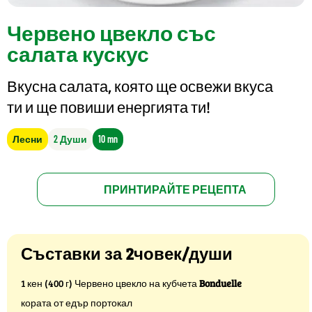
Червено цвекло със
салата кускус
Вкусна салата, която ще освежи вкуса
ти и ще повиши енергията ти!
Лесни
2 Души
10 mn
ПРИНТИРАЙТЕ РЕЦЕПТА
Съставки за 2човек/души
1 кен (400 г) Червено цвекло на кубчета
Bonduelle
кората от едър портокал