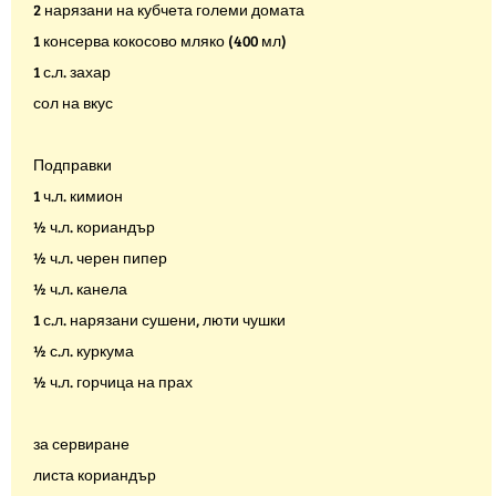
2 нарязани на кубчета големи домата
1 консерва кокосово мляко (400 мл)
1 с.л. захар
сол на вкус
Подправки
1 ч.л. кимион
½ ч.л. кориандър
½ ч.л. черен пипер
½ ч.л. канела
1 с.л. нарязани сушени, люти чушки
½ с.л. куркума
½ ч.л. горчица на прах
за сервиране
листа кориандър