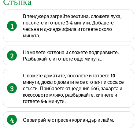
Стъпка
В тенджера загрейте зехтина, сложете лука,
посолете и гответе 3-4 минути. Добавете
1
чесъна и джинджифила и гответе около
минута.
Намалете котлона и сложете подправките.
2
Разбъркайте и гответе още минута.
Сложете доматите, посолете и гответе 10
минути, докато доматите се сготвят и соса се
3
сгъсти. Прибавете отцедения боб, захарта и
кокосовото мляко, разбъркайте, кипнете и
гответе 5-6 минути.
4
Сервирайте с пресен кориандър и лайм.