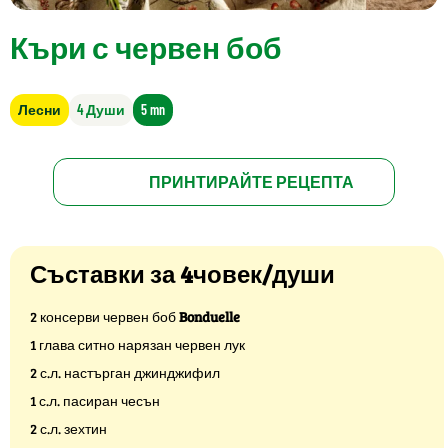
Къри с червен боб
Лесни
4 Души
5 mn
ПРИНТИРАЙТЕ РЕЦЕПТА
Съставки за 4човек/души
2 консерви червен боб
Bonduelle
1 глава ситно нарязан червен лук
2 с.л. настърган джинджифил
1 с.л. пасиран чесън
2 с.л. зехтин