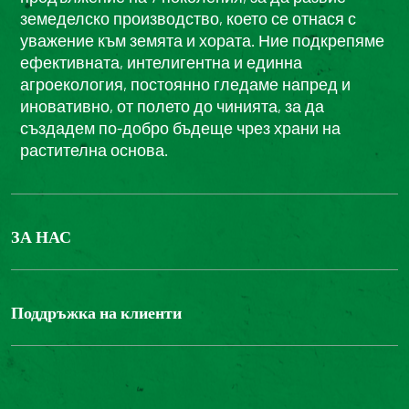
земеделско производство, което се отнася с
уважение към земята и хората. Ние подкрепяме
ефективната, интелигентна и единна
агроекология, постоянно гледаме напред и
иновативно, от полето до чинията, за да
създадем по-добро бъдеще чрез храни на
растителна основа.
ЗА НАС
БОНДЮЕЛ ГРУП
ФОНДАЦИЯ LOUIS BONDUELLE
Поддръжка на клиенти
Свържете се с нас
Часті запитання користувачів
Достъпност на уебсайта: не е съвместим