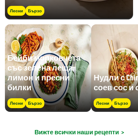
Лесни
Бързо
Бейби морковчета
със зелена леща,
лимон и пресни
Нудли с Chin
билки
соев сос и 
Лесни
Бързо
Лесни
Бързо
Вижте всички наши рецепти
>