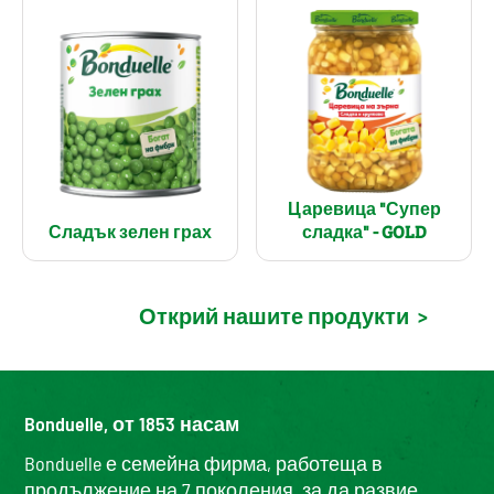
Царевица "Супер
Сладък зелен грах
сладка" - GOLD
Открий нашите продукти
>
Bonduelle, от 1853 насам
Bonduelle е семейна фирма, работеща в
продължение на 7 поколения, за да развие