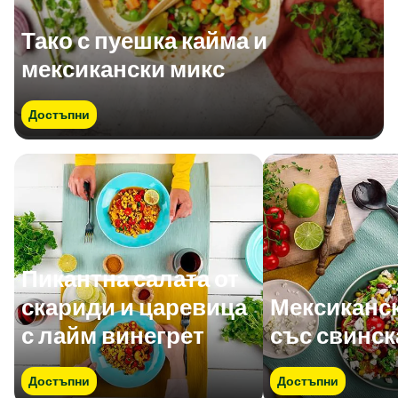
Тако с пуешка кайма и
мексикански микс
Достъпни
Пикантна салата от
скариди и царевица
Мексиканск
с лайм винегрет
със свинск
Достъпни
Достъпни