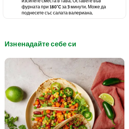
изсипете сместа в тава. Оставете във
фурната при 180°C за 3 минути. Може да
поднесете със салата валериана.
Изненадайте себе си