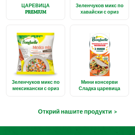
ЦАРЕВИЦА
Зеленчуков микс по
PREMIUM
хавайски с ориз
Зеленчуков микс по
Мини консерви
мексикански с ориз
Сладка царевица
Открий нашите продукти
>