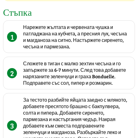
Стъпка
Нарежете жълтата и червената чушка и
патладжана на кубчета, а пресния лук, чесъна
1
и магданоза на ситно. Настържете сиренето,
чесъна и пармезана.
Сложете в тиган с малко зехтин чесъна и го
запържете за 6-7 минути. След това добавете
2
нарязаните зеленчуци и граха Bonduelle.
Подправете със сол, пипер и розмарин.
За тестото разбийте яйцата заедно с млякото,
добавете пресятото брашно с бакпулвера,
солта и пипера. Добавете сиренето,
пармезана и настъргания чедър. Накрая
3
добавете към сместа подправените
зеленчуци и магданоза. Разбъркайте леко и