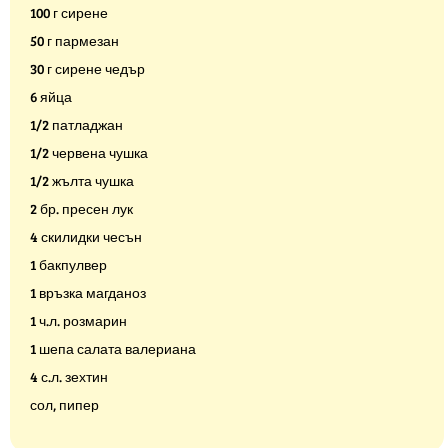
100 г сирене
50 г пармезан
30 г сирене чедър
6 яйца
1/2 патладжан
1/2 червена чушка
1/2 жълта чушка
2 бр. пресен лук
4 скилидки чесън
1 бакпулвер
1 връзка магданоз
1 ч.л. розмарин
1 шепа салата валериана
4 с.л. зехтин
сол, пипер