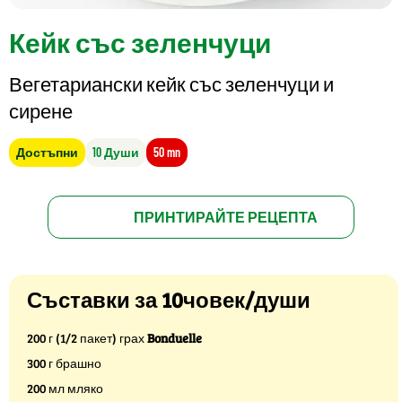
Кейк със зеленчуци
Вегетариански кейк със зеленчуци и
сирене
Достъпни
10 Души
50 mn
ПРИНТИРАЙТЕ РЕЦЕПТА
Съставки за 10човек/души
200 г (1/2 пакет) грах
Bonduelle
300 г брашно
200 мл мляко