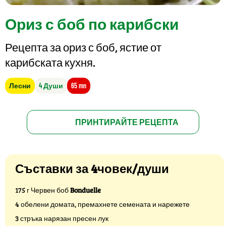
Ориз с боб по карибски
Рецепта за ориз с боб, ястие от
карибската кухня.
Лесни
4 Души
65 mn
ПРИНТИРАЙТЕ РЕЦЕПТА
Съставки за 4човек/души
175 г Червен боб
Bonduelle
4 обелени домата, премахнете семената и нарежете
3 стръка нарязан пресен лук