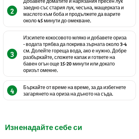
Добавете доматите и нарязания пресен лук
заедно със стария лук, чесъна, мащерката и
2
маслото към боба и продължете да варите
около 45 минути до омекване.
Изсипете кокосовото мляко и добавете ориза
- водата трябва да покрива зърната около 3-4
см. Долейте гореща вода, ако е нужно. Добре
3
разбъркайте, сложете капак и гответе на
бавен огън още 15-20 минути или докато
оризът омекне.
Бъркайте от време на време, за да избегнете
4
загарянето на ориза на дъното на съда.
Изненадайте себе си