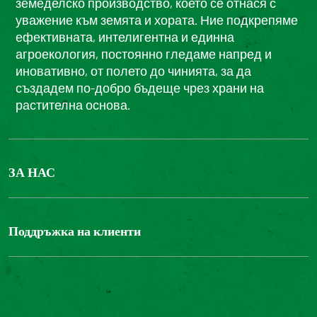
земеделско производство, което се отнася с
уважение към земята и хората. Ние подкрепяме
ефективната, интелигентна и единна
агроекология, постоянно гледаме напред и
иновативно, от полето до чинията, за да
създадем по-добро бъдеще чрез храни на
растителна основа.
ЗА НАС
БОНДЮЕЛ ГРУП
ФОНДАЦИЯ LOUIS BONDUELLE
Поддръжка на клиенти
Свържете се с нас
Часті запитання користувачів
Достъпност на уебсайта: не е съвместим