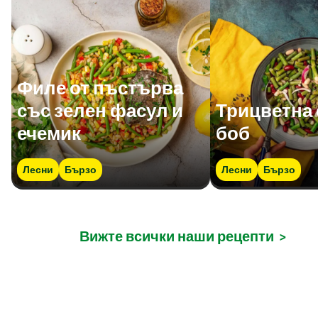
Филе от пъстърва
със зелен фасул и
Трицветна 
ечемик
боб
Лесни
Бързо
Лесни
Бързо
Вижте всички наши рецепти
>