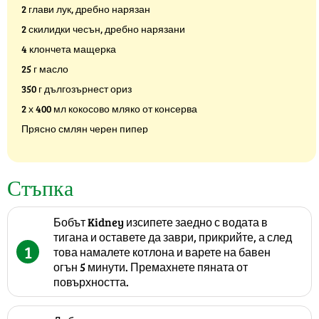
2 глави лук, дребно нарязан
2 скилидки чесън, дребно нарязани
4 клончета мащерка
25 г масло
350 г дългозърнест ориз
2 х 400 мл кокосово мляко от консерва
Прясно смлян черен пипер
Стъпка
Бобът Kidney изсипете заедно с водата в
тигана и оставете да заври, прикрийте, а след
1
това намалете котлона и варете на бавен
огън 5 минути. Премахнете пяната от
повърхността.