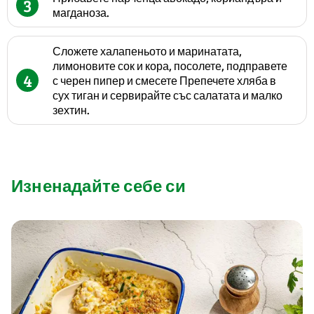
3
магданоза.
Сложете халапеньото и маринатата,
лимоновите сок и кора, посолете, подправете
4
с черен пипер и смесете Препечете хляба в
сух тиган и сервирайте със салатата и малко
зехтин.
Изненадайте себе си