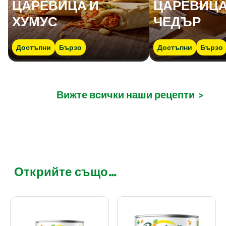
ЦАРЕВИЦА И
ЦАРЕВИЦА
ХУМУС
ЧЕДЪР
Достъпни
Бързо
Достъпни
Бързо
Вижте всички наши рецепти
>
Открийте също...