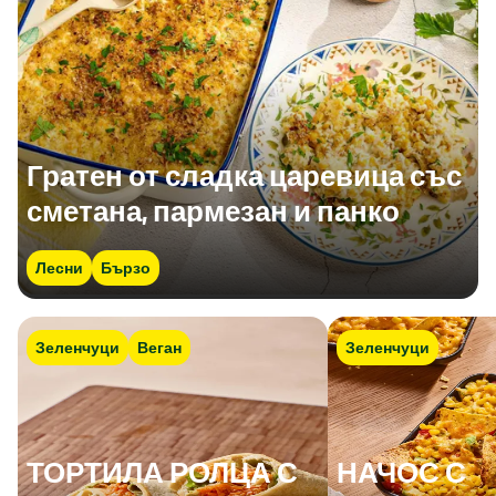
Гратен от сладка царевица със
сметана, пармезан и панко
Лесни
Бързо
Зеленчуци
Веган
Зеленчуци
ТОРТИЛА РОЛЦА С
НАЧОС С