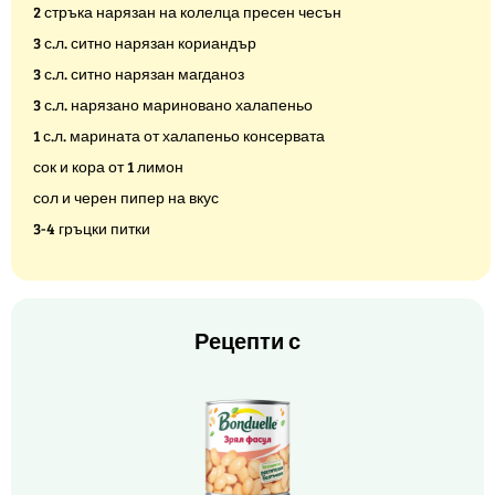
2 стръка нарязан на колелца пресен чесън
3 с.л. ситно нарязан кориандър
3 с.л. ситно нарязан магданоз
3 с.л. нарязано мариновано халапеньо
1 с.л. марината от халапеньо консервата
сок и кора от 1 лимон
сол и черен пипер на вкус
3-4 гръцки питки
Рецепти с