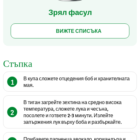
Зрял фасул
ВИЖТЕ СПИСЪКА
Стъпка
В купа сложете отцедения боб и хранителната
1
мая.
В тиган загрейте зехтина на средно висока
температура, сложете лука и чесъна,
2
посолете и гответе 2-3 минути. Излейте
запържения лук върху боба и разбъркайте.
Прибавете парченца авокадо, кориандъра и