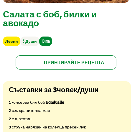
Салата с боб, билки и
авокадо
Лесни
3 Души
10 mn
ПРИНТИРАЙТЕ РЕЦЕПТА
Съставки за 3човек/души
1 консерва бял боб
Bonduelle
2 с.л. хранителна мая
2 с.л. зехтин
3 стръка нарязан на колелца пресен лук