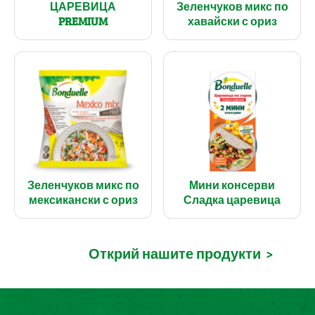
ЦАРЕВИЦА
Зеленчуков микс по
PREMIUM
хавайски с ориз
Зеленчуков микс по
Мини консерви
мексикански с ориз
Сладка царевица
Открий нашите продукти
>