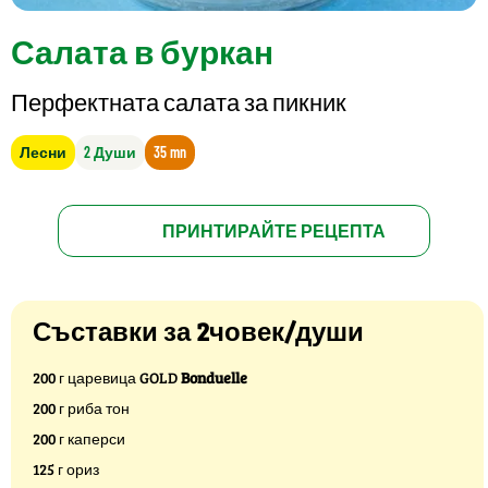
Салата в буркан
Перфектната салата за пикник
Лесни
2 Души
35 mn
ПРИНТИРАЙТЕ РЕЦЕПТА
Съставки за 2човек/души
200 г царевица GOLD
Bonduelle
200 г риба тон
200 г каперси
125 г ориз