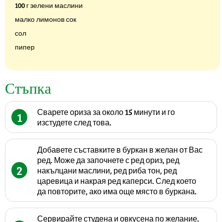
100 г зелени маслини
малко лимонов сок
сол
пипер
Стъпка
Сварете ориза за около 15 минути и го
1
изстудете след това.
Добавете съставките в буркан в желан от Вас
ред. Може да започнете с ред ориз, ред
2
накълцани маслини, ред риба тон, ред
царевица и накрая ред каперси. След което
да повторите, ако има още място в буркана.
Сервирайте студена и овкусена по желание.