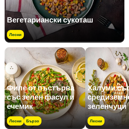
Вегетариански сукоташ
Лесни
Филе от пъстърва
Халуми съ
със зелен фасул и
средиземн
ечемик
зеленчуци
Лесни
Бързо
Лесни